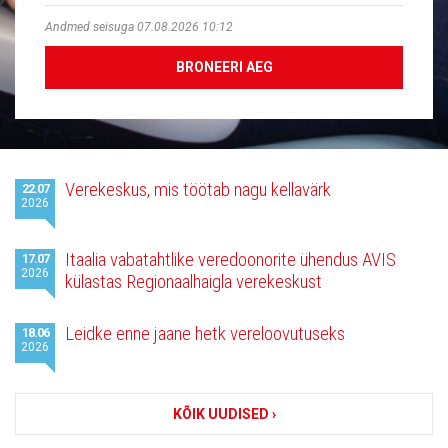
Andmed seisuga 07.08.2026 10:12
BRONEERI AEG
Viimased
Verekeskus, mis töötab nagu kellavärk
22.07
uudised
2026
Itaalia vabatahtlike veredoonorite ühendus AVIS
17.07
2026
külastas Regionaalhaigla verekeskust
Leidke enne jaane hetk vereloovutuseks
18.06
2026
KÕIK UUDISED ›