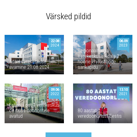
Värsked pildid
22.08
06.09
2024
2023
Regionaalhaigla
Verekeskuse Ädala 2
Ädala verekeskuse
hoone ehitustööde
avamine 21.08.2024
sarikapidu
09.06
13.10
2022
2021
Estonia pst 1 verekeskus
on nüüd doonoritele
80 aastat
avatud
veredoonorlust Eestis