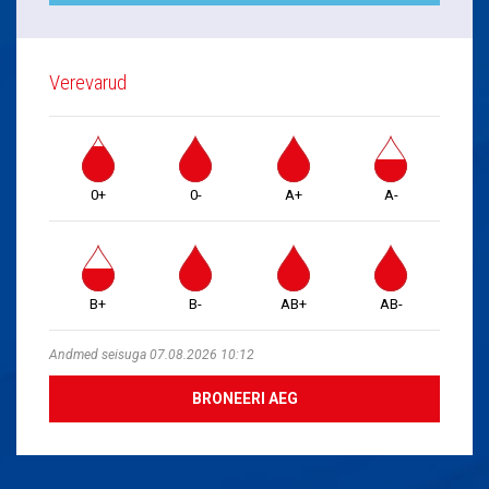
Verevarud
0+
0-
A+
A-
B+
B-
AB+
AB-
Andmed seisuga 07.08.2026 10:12
BRONEERI AEG