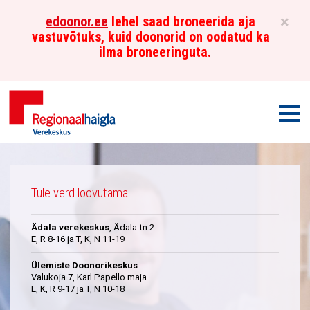
×
edoonor.ee
lehel saad broneerida aja
vastuvõtuks, kuid doonorid on oodatud ka
ilma broneeringuta.
Men
Põhja-
Üleskutse
Eesti
Tule verd loovutama
Regionaalhaigla
Ädala verekeskus
, Ädala tn 2
Verekeskus
E, R 8-16 ja T, K, N 11-19
Ülemiste Doonorikeskus
Valukoja 7, Karl Papello maja
E, K, R 9-17 ja T, N 10-18