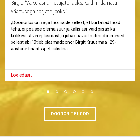
Birgit: “Väike asi annetajate jaoks, kuid hindamatu
väärtusega saajate jaoks.”
„Doonorlus on väga hea näide sellest, et kui tahad head
teha, ei pea see olema suur ja kallis asi, vaid piisab ka
kotikesest vereplasmast ja juba saavad mitmed inimesed
sellest abi,“ ütleb plasmadoonor Birgit Kruusmaa. 29-
aastane finantsspetsialistina …
Loe edasi …
DOONORITE LOOD