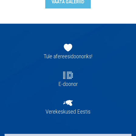
VAATA GALERIID
Jaluse
navigatsioon
Tule afereesidoonoriks!
E-doonor
Verekeskused Eestis