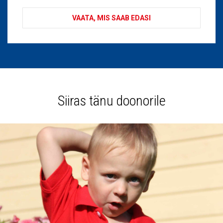
VAATA, MIS SAAB EDASI
Siiras tänu doonorile