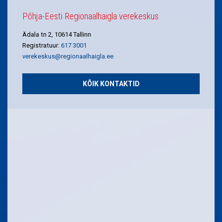
Põhja-Eesti Regionaalhaigla verekeskus
Ädala tn 2, 10614 Tallinn
Registratuur:
617 3001
verekeskus@regionaalhaigla.ee
KÕIK KONTAKTID