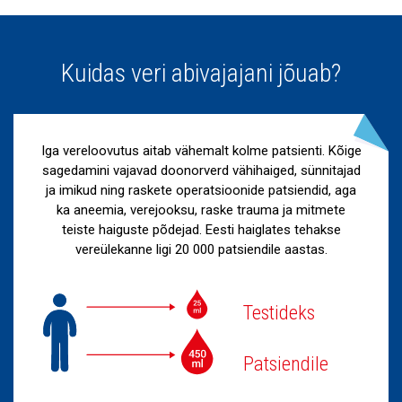
Kuidas veri abivajajani jõuab?
Iga vereloovutus aitab vähemalt kolme patsienti. Kõige
sagedamini vajavad doonorverd vähihaiged, sünnitajad
ja imikud ning raskete operatsioonide patsiendid, aga
ka aneemia, verejooksu, raske trauma ja mitmete
teiste haiguste põdejad. Eesti haiglates tehakse
vereülekanne ligi 20 000 patsiendile aastas.
Testideks
Patsiendile