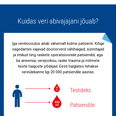
Kuidas veri abivajajani jõuab?
Iga vereloovutus aitab vähemalt kolme patsienti. Kõige
sagedamini vajavad doonorverd vähihaiged, sünnitajad
ja imikud ning raskete operatsioonide patsiendid, aga
ka aneemia, verejooksu, raske trauma ja mitmete
teiste haiguste põdejad. Eesti haiglates tehakse
vereülekanne ligi 20 000 patsiendile aastas.
Testideks
Patsiendile