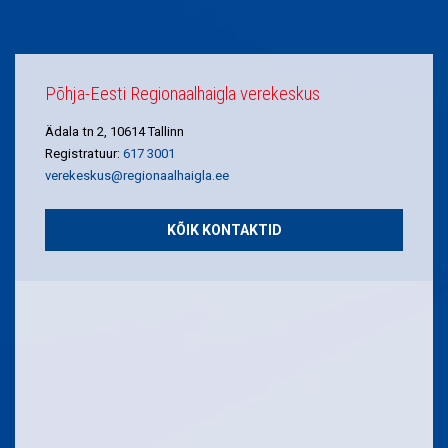
Põhja-Eesti Regionaalhaigla verekeskus
Ädala tn 2, 10614 Tallinn
Registratuur:
617 3001
verekeskus@regionaalhaigla.ee
KÕIK KONTAKTID