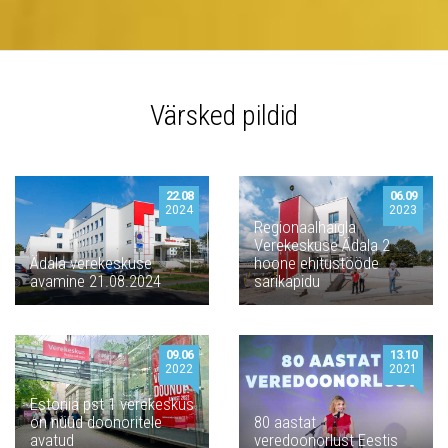
Värsked pildid
22.08
06.09
2024
2023
Regionaalhaigla
Verekeskuse Ädala 2
Ädala verekeskuse
hoone ehitustööde
avamine 21.08.2024
sarikapidu
09.06
13.10
2022
2021
Estonia pst 1 verekeskus
on nüüd doonoritele
80 aastat
avatud
veredoonorlust Eestis