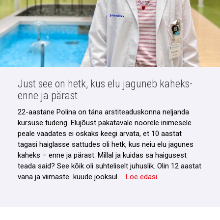
Just see on hetk, kus elu jaguneb kaheks-
enne ja pärast
22-aastane Polina on täna arstiteaduskonna neljanda
kursuse tudeng. Elujõust pakatavale noorele inimesele
peale vaadates ei oskaks keegi arvata, et 10 aastat
tagasi haiglasse sattudes oli hetk, kus neiu elu jagunes
kaheks – enne ja pärast. Millal ja kuidas sa haigusest
teada said? See kõik oli suhteliselt juhuslik. Olin 12 aastat
vana ja viimaste kuude jooksul …
Loe edasi