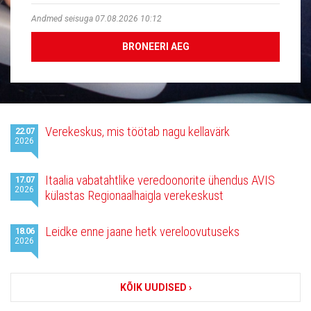
Andmed seisuga 07.08.2026 10:12
BRONEERI AEG
Viimased
Verekeskus, mis töötab nagu kellavärk
22.07
uudised
2026
Itaalia vabatahtlike veredoonorite ühendus AVIS
17.07
2026
külastas Regionaalhaigla verekeskust
Leidke enne jaane hetk vereloovutuseks
18.06
2026
KÕIK UUDISED ›