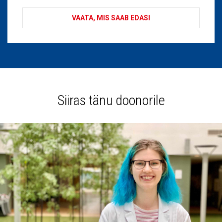
VAATA, MIS SAAB EDASI
Siiras tänu doonorile