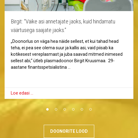
Birgit: “Väike asi annetajate jaoks, kuid hindamatu
väärtusega saajate jaoks.”
„Doonorlus on väga hea näide sellest, et kui tahad head
teha, ei pea see olema suur ja kallis asi, vaid piisab ka
kotikesest vereplasmast ja juba saavad mitmed inimesed
sellest abi,“ ütleb plasmadoonor Birgit Kruusmaa. 29-
aastane finantsspetsialistina …
Loe edasi …
DOONORITE LOOD