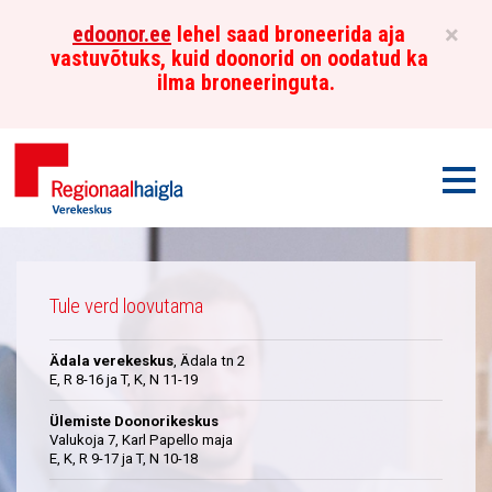
×
edoonor.ee
lehel saad broneerida aja
vastuvõtuks, kuid doonorid on oodatud ka
ilma broneeringuta.
Men
Põhja-
Üleskutse
Eesti
Tule verd loovutama
Regionaalhaigla
Ädala verekeskus
, Ädala tn 2
Verekeskus
E, R 8-16 ja T, K, N 11-19
Ülemiste Doonorikeskus
Valukoja 7, Karl Papello maja
E, K, R 9-17 ja T, N 10-18