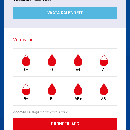
VAATA KALENDRIT
Verevarud
0+
0-
A+
A-
B+
B-
AB+
AB-
Andmed seisuga 07.08.2026 10:12
BRONEERI AEG