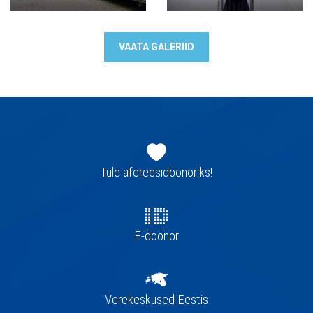
VAATA GALERIID
Jaluse
navigatsioon
Tule afereesidoonoriks!
E-doonor
Verekeskused Eestis