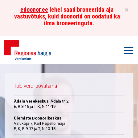
×
edoonor.ee
lehel saad broneerida aja
vastuvõtuks, kuid doonorid on oodatud ka
ilma broneeringuta.
Men
Põhja-
Üleskutse
Eesti
Tule verd loovutama
Regionaalhaigla
Ädala verekeskus
, Ädala tn 2
Verekeskus
E, R 8-16 ja T, K, N 11-19
Ülemiste Doonorikeskus
Valukoja 7, Karl Papello maja
E, K, R 9-17 ja T, N 10-18