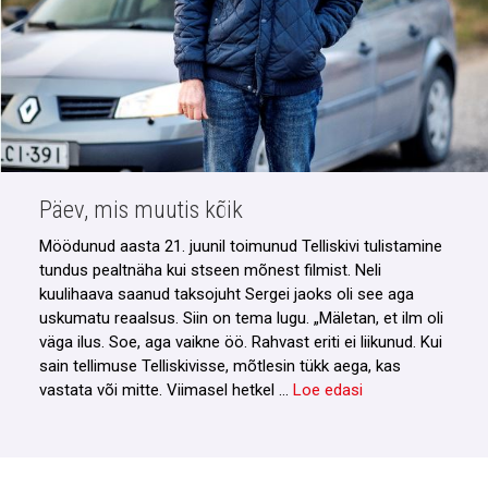
Päev, mis muutis kõik
Möödunud aasta 21. juunil toimunud Telliskivi tulistamine
tundus pealtnäha kui stseen mõnest filmist. Neli
kuulihaava saanud taksojuht Sergei jaoks oli see aga
uskumatu reaalsus. Siin on tema lugu. „Mäletan, et ilm oli
väga ilus. Soe, aga vaikne öö. Rahvast eriti ei liikunud. Kui
sain tellimuse Telliskivisse, mõtlesin tükk aega, kas
vastata või mitte. Viimasel hetkel …
Loe edasi