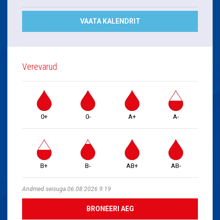
VAATA KALENDRIT
Verevarud
0+
0-
A+
A-
B+
B-
AB+
AB-
Andmed seisuga 06.08.2026 9:19
BRONEERI AEG