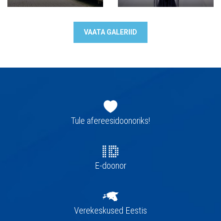
VAATA GALERIID
Jaluse
navigatsioon
Tule afereesidoonoriks!
E-doonor
Verekeskused Eestis