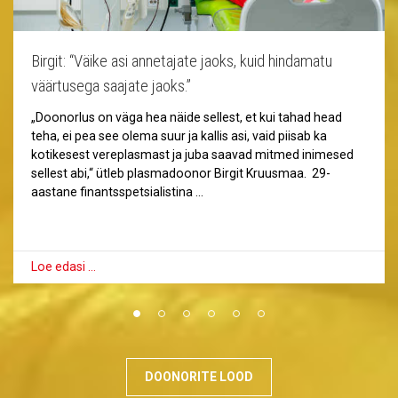
Birgit: “Väike asi annetajate jaoks, kuid hindamatu
väärtusega saajate jaoks.”
„Doonorlus on väga hea näide sellest, et kui tahad head
teha, ei pea see olema suur ja kallis asi, vaid piisab ka
kotikesest vereplasmast ja juba saavad mitmed inimesed
sellest abi,“ ütleb plasmadoonor Birgit Kruusmaa. 29-
aastane finantsspetsialistina …
Loe edasi …
DOONORITE LOOD