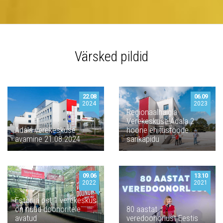
Värsked pildid
22.08
06.09
2024
2023
Regionaalhaigla
Verekeskuse Ädala 2
Ädala verekeskuse
hoone ehitustööde
avamine 21.08.2024
sarikapidu
09.06
13.10
2022
2021
Estonia pst 1 verekeskus
on nüüd doonoritele
80 aastat
avatud
veredoonorlust Eestis