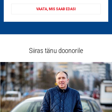
VAATA, MIS SAAB EDASI
Siiras tänu doonorile