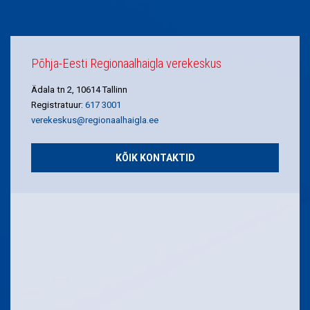
Põhja-Eesti Regionaalhaigla verekeskus
Ädala tn 2, 10614 Tallinn
Registratuur:
617 3001
verekeskus@regionaalhaigla.ee
KÕIK KONTAKTID