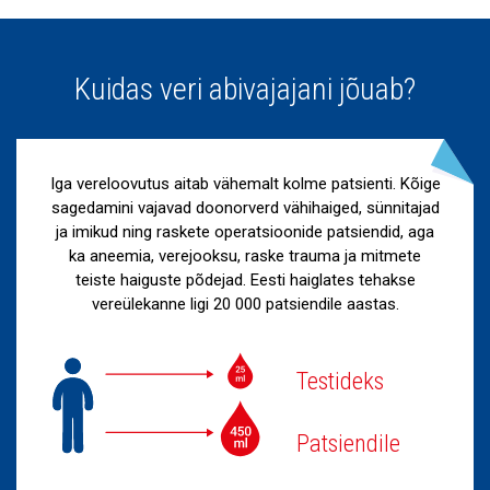
Kuidas veri abivajajani jõuab?
Iga vereloovutus aitab vähemalt kolme patsienti. Kõige
sagedamini vajavad doonorverd vähihaiged, sünnitajad
ja imikud ning raskete operatsioonide patsiendid, aga
ka aneemia, verejooksu, raske trauma ja mitmete
teiste haiguste põdejad. Eesti haiglates tehakse
vereülekanne ligi 20 000 patsiendile aastas.
Testideks
Patsiendile