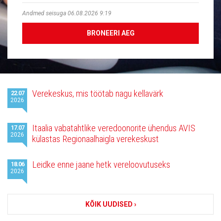
Andmed seisuga 06.08.2026 9:19
BRONEERI AEG
Viimased
Verekeskus, mis töötab nagu kellavärk
22.07
uudised
2026
Itaalia vabatahtlike veredoonorite ühendus AVIS
17.07
2026
külastas Regionaalhaigla verekeskust
Leidke enne jaane hetk vereloovutuseks
18.06
2026
KÕIK UUDISED ›