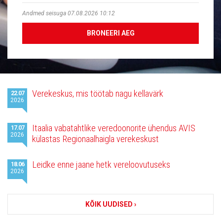
Andmed seisuga 07.08.2026 10:12
BRONEERI AEG
Viimased
Verekeskus, mis töötab nagu kellavärk
22.07
uudised
2026
Itaalia vabatahtlike veredoonorite ühendus AVIS
17.07
2026
külastas Regionaalhaigla verekeskust
Leidke enne jaane hetk vereloovutuseks
18.06
2026
KÕIK UUDISED ›