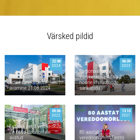
Värsked pildid
22.08
06.09
2024
2023
Regionaalhaigla
Verekeskuse Ädala 2
Ädala verekeskuse
hoone ehitustööde
avamine 21.08.2024
sarikapidu
09.06
13.10
2022
2021
Estonia pst 1 verekeskus
on nüüd doonoritele
80 aastat
avatud
veredoonorlust Eestis