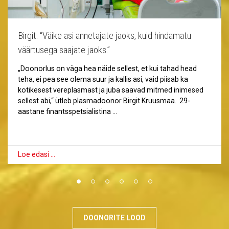
Birgit: “Väike asi annetajate jaoks, kuid hindamatu
väärtusega saajate jaoks.”
„Doonorlus on väga hea näide sellest, et kui tahad head
teha, ei pea see olema suur ja kallis asi, vaid piisab ka
kotikesest vereplasmast ja juba saavad mitmed inimesed
sellest abi,“ ütleb plasmadoonor Birgit Kruusmaa. 29-
aastane finantsspetsialistina …
Loe edasi …
DOONORITE LOOD