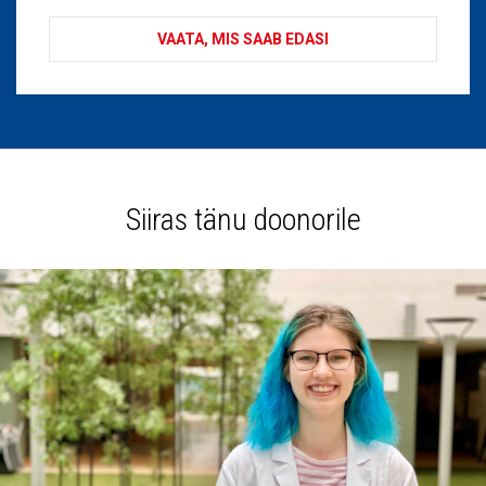
VAATA, MIS SAAB EDASI
Siiras tänu doonorile