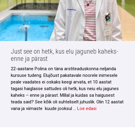
Just see on hetk, kus elu jaguneb kaheks-
enne ja pärast
22-aastane Polina on täna arstiteaduskonna neljanda
kursuse tudeng. Elujõust pakatavale noorele inimesele
peale vaadates ei oskaks keegi arvata, et 10 aastat
tagasi haiglasse sattudes oli hetk, kus neiu elu jagunes
kaheks – enne ja pärast. Millal ja kuidas sa haigusest
teada said? See kõik oli suhteliselt juhuslik. Olin 12 aastat
vana ja viimaste kuude jooksul …
Loe edasi