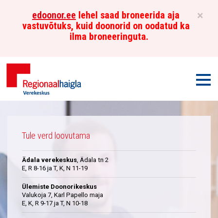
×
edoonor.ee
lehel saad broneerida aja
vastuvõtuks, kuid doonorid on oodatud ka
ilma broneeringuta.
Men
Põhja-
Üleskutse
Eesti
Tule verd loovutama
Regionaalhaigla
Ädala verekeskus
, Ädala tn 2
Verekeskus
E, R 8-16 ja T, K, N 11-19
Ülemiste Doonorikeskus
Valukoja 7, Karl Papello maja
E, K, R 9-17 ja T, N 10-18