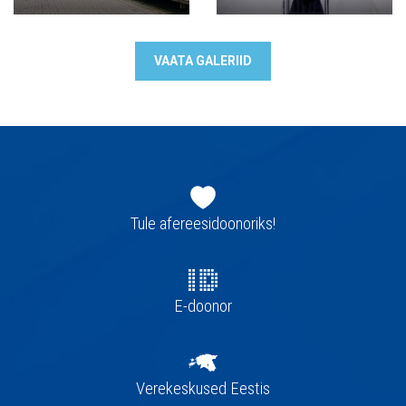
VAATA GALERIID
Jaluse
navigatsioon
Tule afereesidoonoriks!
E-doonor
Verekeskused Eestis