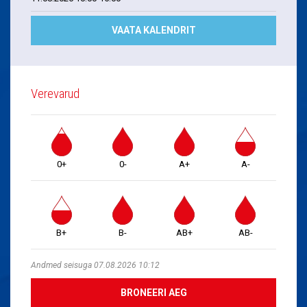
VAATA KALENDRIT
Verevarud
0+
0-
A+
A-
B+
B-
AB+
AB-
Andmed seisuga 07.08.2026 10:12
BRONEERI AEG