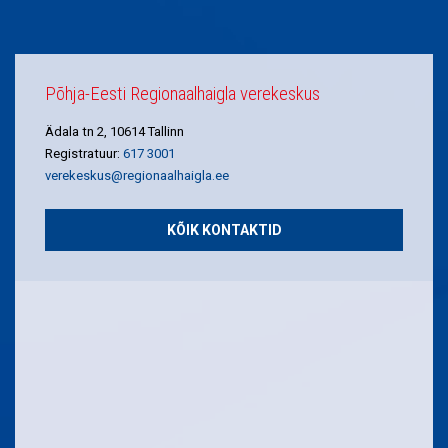
Põhja-Eesti Regionaalhaigla verekeskus
Ädala tn 2, 10614 Tallinn
Registratuur:
617 3001
verekeskus@regionaalhaigla.ee
KÕIK KONTAKTID