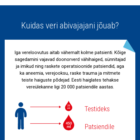
Kuidas veri abivajajani jõuab?
Iga vereloovutus aitab vähemalt kolme patsienti. Kõige
sagedamini vajavad doonorverd vähihaiged, sünnitajad
ja imikud ning raskete operatsioonide patsiendid, aga
ka aneemia, verejooksu, raske trauma ja mitmete
teiste haiguste põdejad. Eesti haiglates tehakse
vereülekanne ligi 20 000 patsiendile aastas.
Testideks
Patsiendile