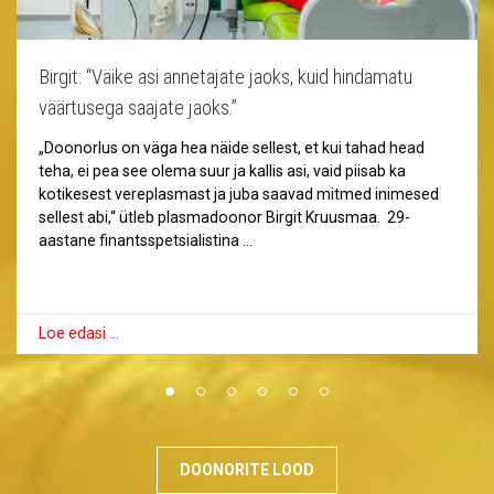
Birgit: “Väike asi annetajate jaoks, kuid hindamatu
väärtusega saajate jaoks.”
„Doonorlus on väga hea näide sellest, et kui tahad head
teha, ei pea see olema suur ja kallis asi, vaid piisab ka
kotikesest vereplasmast ja juba saavad mitmed inimesed
sellest abi,“ ütleb plasmadoonor Birgit Kruusmaa. 29-
aastane finantsspetsialistina …
Loe edasi …
DOONORITE LOOD