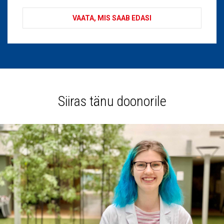
VAATA, MIS SAAB EDASI
Siiras tänu doonorile