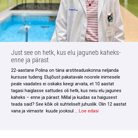
Just see on hetk, kus elu jaguneb kaheks-
enne ja pärast
22-aastane Polina on täna arstiteaduskonna neljanda
kursuse tudeng. Elujõust pakatavale noorele inimesele
peale vaadates ei oskaks keegi arvata, et 10 aastat
tagasi haiglasse sattudes oli hetk, kus neiu elu jagunes
kaheks – enne ja pärast. Millal ja kuidas sa haigusest
teada said? See kõik oli suhteliselt juhuslik. Olin 12 aastat
vana ja viimaste kuude jooksul …
Loe edasi