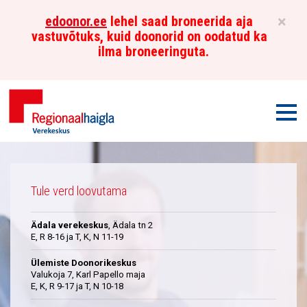
×
edoonor.ee
lehel saad broneerida aja
vastuvõtuks, kuid doonorid on oodatud ka
ilma broneeringuta.
Men
Põhja-
Üleskutse
Eesti
Tule verd loovutama
Regionaalhaigla
Ädala verekeskus
, Ädala tn 2
Verekeskus
E, R 8-16 ja T, K, N 11-19
Ülemiste Doonorikeskus
Valukoja 7, Karl Papello maja
E, K, R 9-17 ja T, N 10-18