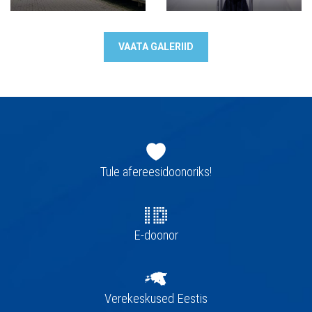
VAATA GALERIID
Jaluse
navigatsioon
Tule afereesidoonoriks!
E-doonor
Verekeskused Eestis