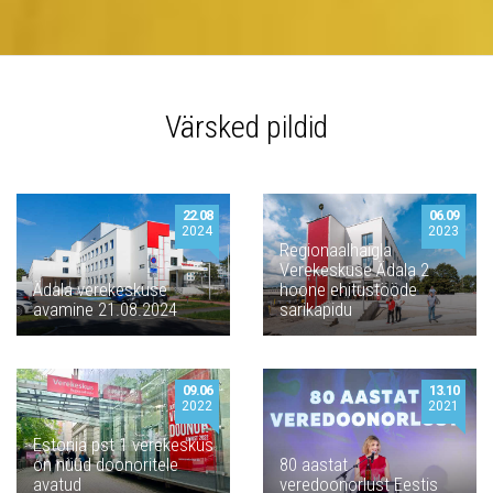
Värsked pildid
22.08
06.09
2024
2023
Regionaalhaigla
Verekeskuse Ädala 2
Ädala verekeskuse
hoone ehitustööde
avamine 21.08.2024
sarikapidu
09.06
13.10
2022
2021
Estonia pst 1 verekeskus
on nüüd doonoritele
80 aastat
avatud
veredoonorlust Eestis