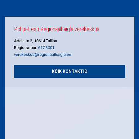
Põhja-Eesti Regionaalhaigla verekeskus
Ädala tn 2, 10614 Tallinn
Registratuur:
617 3001
verekeskus@regionaalhaigla.ee
KÕIK KONTAKTID