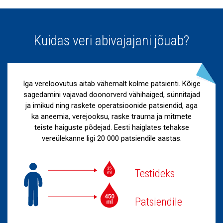
Kuidas veri abivajajani jõuab?
Iga vereloovutus aitab vähemalt kolme patsienti. Kõige
sagedamini vajavad doonorverd vähihaiged, sünnitajad
ja imikud ning raskete operatsioonide patsiendid, aga
ka aneemia, verejooksu, raske trauma ja mitmete
teiste haiguste põdejad. Eesti haiglates tehakse
vereülekanne ligi 20 000 patsiendile aastas.
Testideks
Patsiendile