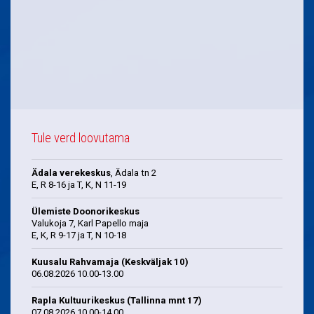
Tule verd loovutama
Ädala verekeskus
, Ädala tn 2
E, R 8-16 ja T, K, N 11-19
Ülemiste Doonorikeskus
Valukoja 7, Karl Papello maja
E, K, R 9-17 ja T, N 10-18
Kuusalu Rahvamaja (Keskväljak 10)
06.08.2026 10.00-13.00
Rapla Kultuurikeskus (Tallinna mnt 17)
07.08.2026 10.00-14.00