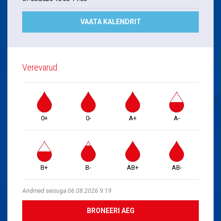
VAATA KALENDRIT
Verevarud
0+
0-
A+
A-
B+
B-
AB+
AB-
Andmed seisuga 06.08.2026 9:19
BRONEERI AEG