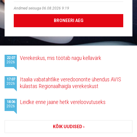
Andmed seisuga 06.08.2026 9:19
BRONEERI AEG
Viimased
Verekeskus, mis töötab nagu kellavärk
22.07
uudised
2026
Itaalia vabatahtlike veredoonorite ühendus AVIS
17.07
2026
külastas Regionaalhaigla verekeskust
Leidke enne jaane hetk vereloovutuseks
18.06
2026
KÕIK UUDISED ›