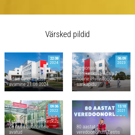
Värsked pildid
22.08
06.09
2024
2023
Regionaalhaigla
Verekeskuse Ädala 2
Ädala verekeskuse
hoone ehitustööde
avamine 21.08.2024
sarikapidu
09.06
13.10
2022
2021
Estonia pst 1 verekeskus
on nüüd doonoritele
80 aastat
avatud
veredoonorlust Eestis