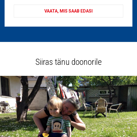
VAATA, MIS SAAB EDASI
Siiras tänu doonorile