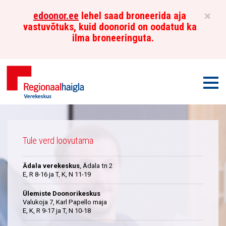
×
edoonor.ee
lehel saad broneerida aja
vastuvõtuks, kuid doonorid on oodatud ka
ilma broneeringuta.
Men
Põhja-
Üleskutse
Eesti
Tule verd loovutama
Regionaalhaigla
Ädala verekeskus
, Ädala tn 2
Verekeskus
E, R 8-16 ja T, K, N 11-19
Ülemiste Doonorikeskus
Valukoja 7, Karl Papello maja
E, K, R 9-17 ja T, N 10-18