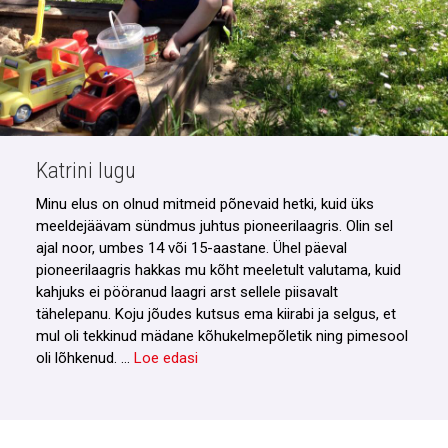
Katrini lugu
Minu elus on olnud mitmeid põnevaid hetki, kuid üks
meeldejäävam sündmus juhtus pioneerilaagris. Olin sel
ajal noor, umbes 14 või 15-aastane. Ühel päeval
pioneerilaagris hakkas mu kõht meeletult valutama, kuid
kahjuks ei pööranud laagri arst sellele piisavalt
tähelepanu. Koju jõudes kutsus ema kiirabi ja selgus, et
mul oli tekkinud mädane kõhukelmepõletik ning pimesool
oli lõhkenud. …
Loe edasi