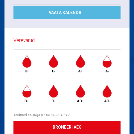
VAATA KALENDRIT
Verevarud
0+
0-
A+
A-
B+
B-
AB+
AB-
Andmed seisuga 07.08.2026 10:12
BRONEERI AEG