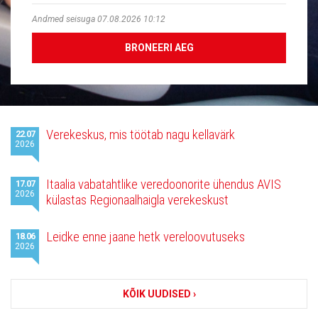
Andmed seisuga 07.08.2026 10:12
BRONEERI AEG
Viimased
Verekeskus, mis töötab nagu kellavärk
22.07
uudised
2026
Itaalia vabatahtlike veredoonorite ühendus AVIS
17.07
2026
külastas Regionaalhaigla verekeskust
Leidke enne jaane hetk vereloovutuseks
18.06
2026
KÕIK UUDISED ›