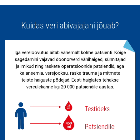
Kuidas veri abivajajani jõuab?
Iga vereloovutus aitab vähemalt kolme patsienti. Kõige
sagedamini vajavad doonorverd vähihaiged, sünnitajad
ja imikud ning raskete operatsioonide patsiendid, aga
ka aneemia, verejooksu, raske trauma ja mitmete
teiste haiguste põdejad. Eesti haiglates tehakse
vereülekanne ligi 20 000 patsiendile aastas.
Testideks
Patsiendile