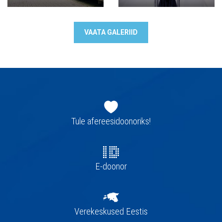
VAATA GALERIID
Jaluse
navigatsioon
Tule afereesidoonoriks!
E-doonor
Verekeskused Eestis