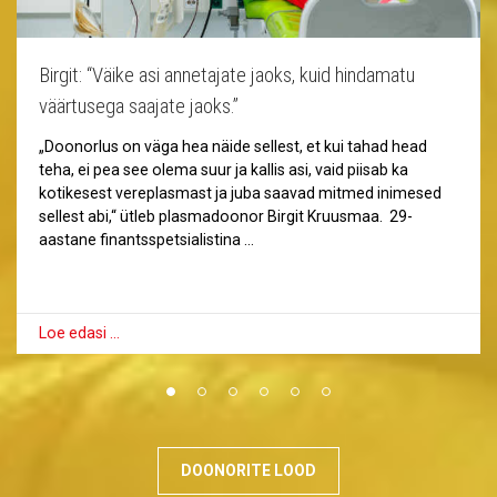
Birgit: “Väike asi annetajate jaoks, kuid hindamatu
väärtusega saajate jaoks.”
„Doonorlus on väga hea näide sellest, et kui tahad head
teha, ei pea see olema suur ja kallis asi, vaid piisab ka
kotikesest vereplasmast ja juba saavad mitmed inimesed
sellest abi,“ ütleb plasmadoonor Birgit Kruusmaa. 29-
aastane finantsspetsialistina …
Loe edasi …
DOONORITE LOOD