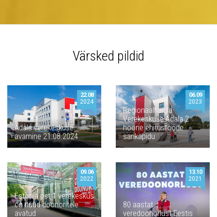
Värsked pildid
22.08
06.09
2024
2023
Regionaalhaigla
Verekeskuse Ädala 2
Ädala verekeskuse
hoone ehitustööde
avamine 21.08.2024
sarikapidu
09.06
13.10
2022
2021
Estonia pst 1 verekeskus
on nüüd doonoritele
80 aastat
avatud
veredoonorlust Eestis