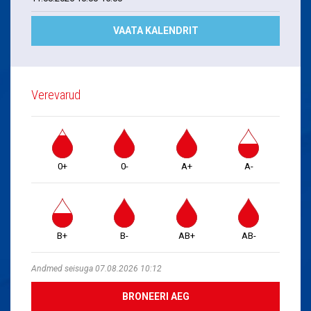
VAATA KALENDRIT
Verevarud
0+
0-
A+
A-
B+
B-
AB+
AB-
Andmed seisuga 07.08.2026 10:12
BRONEERI AEG