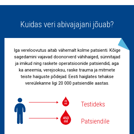
Kuidas veri abivajajani jõuab?
Iga vereloovutus aitab vähemalt kolme patsienti. Kõige
sagedamini vajavad doonorverd vähihaiged, sünnitajad
ja imikud ning raskete operatsioonide patsiendid, aga
ka aneemia, verejooksu, raske trauma ja mitmete
teiste haiguste põdejad. Eesti haiglates tehakse
vereülekanne ligi 20 000 patsiendile aastas.
Testideks
Patsiendile