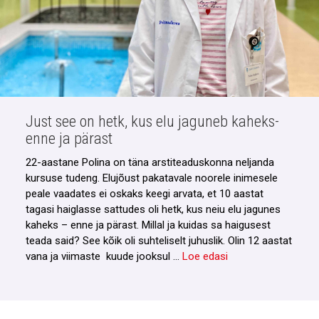
Just see on hetk, kus elu jaguneb kaheks-
enne ja pärast
22-aastane Polina on täna arstiteaduskonna neljanda
kursuse tudeng. Elujõust pakatavale noorele inimesele
peale vaadates ei oskaks keegi arvata, et 10 aastat
tagasi haiglasse sattudes oli hetk, kus neiu elu jagunes
kaheks – enne ja pärast. Millal ja kuidas sa haigusest
teada said? See kõik oli suhteliselt juhuslik. Olin 12 aastat
vana ja viimaste kuude jooksul …
Loe edasi