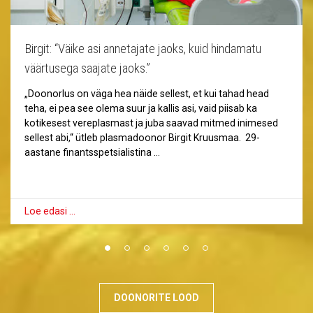
Birgit: “Väike asi annetajate jaoks, kuid hindamatu
väärtusega saajate jaoks.”
„Doonorlus on väga hea näide sellest, et kui tahad head
teha, ei pea see olema suur ja kallis asi, vaid piisab ka
kotikesest vereplasmast ja juba saavad mitmed inimesed
sellest abi,“ ütleb plasmadoonor Birgit Kruusmaa. 29-
aastane finantsspetsialistina …
Loe edasi …
DOONORITE LOOD