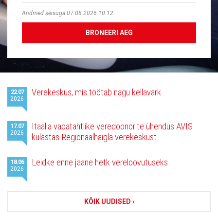
Andmed seisuga 07.08.2026 10:12
BRONEERI AEG
Viimased
Verekeskus, mis töötab nagu kellavärk
22.07
uudised
2026
Itaalia vabatahtlike veredoonorite ühendus AVIS
17.07
2026
külastas Regionaalhaigla verekeskust
Leidke enne jaane hetk vereloovutuseks
18.06
2026
KÕIK UUDISED ›