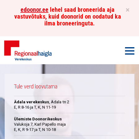
×
edoonor.ee
lehel saad broneerida aja
vastuvõtuks, kuid doonorid on oodatud ka
ilma broneeringuta.
Men
Põhja-
Üleskutse
Eesti
Tule verd loovutama
Regionaalhaigla
Ädala verekeskus
, Ädala tn 2
Verekeskus
E, R 8-16 ja T, K, N 11-19
Ülemiste Doonorikeskus
Valukoja 7, Karl Papello maja
E, K, R 9-17 ja T, N 10-18