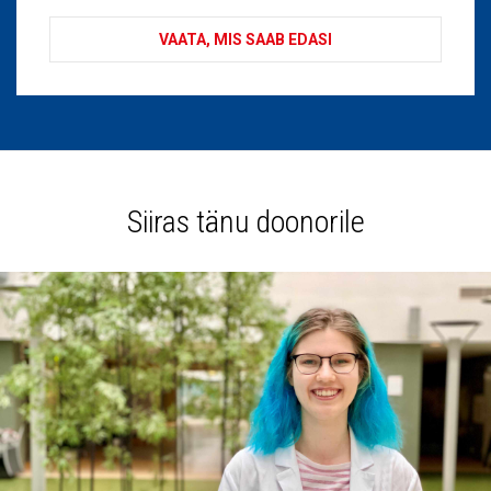
VAATA, MIS SAAB EDASI
Siiras tänu doonorile