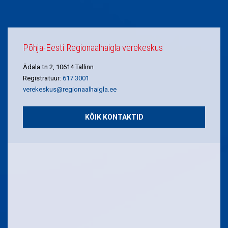
Põhja-Eesti Regionaalhaigla verekeskus
Ädala tn 2, 10614 Tallinn
Registratuur:
617 3001
verekeskus@regionaalhaigla.ee
KÕIK KONTAKTID