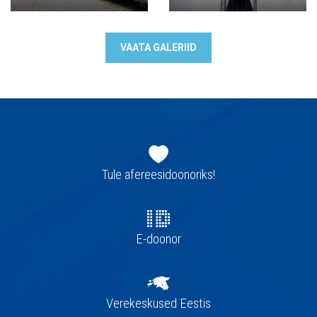
VAATA GALERIID
Jaluse
navigatsioon
Tule afereesidoonoriks!
E-doonor
Verekeskused Eestis