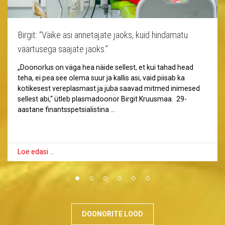
Birgit: “Väike asi annetajate jaoks, kuid hindamatu
väärtusega saajate jaoks.”
„Doonorlus on väga hea näide sellest, et kui tahad head
teha, ei pea see olema suur ja kallis asi, vaid piisab ka
kotikesest vereplasmast ja juba saavad mitmed inimesed
sellest abi,“ ütleb plasmadoonor Birgit Kruusmaa. 29-
aastane finantsspetsialistina …
Loe edasi …
DOONORITE LOOD