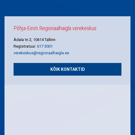
Põhja-Eesti Regionaalhaigla verekeskus
Ädala tn 2, 10614 Tallinn
Registratuur:
617 3001
verekeskus@regionaalhaigla.ee
KÕIK KONTAKTID