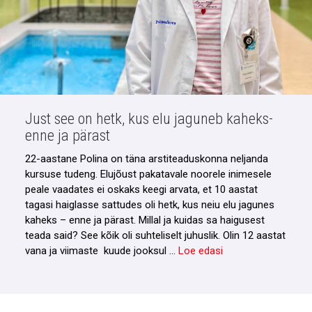
Just see on hetk, kus elu jaguneb kaheks-
enne ja pärast
22-aastane Polina on täna arstiteaduskonna neljanda
kursuse tudeng. Elujõust pakatavale noorele inimesele
peale vaadates ei oskaks keegi arvata, et 10 aastat
tagasi haiglasse sattudes oli hetk, kus neiu elu jagunes
kaheks – enne ja pärast. Millal ja kuidas sa haigusest
teada said? See kõik oli suhteliselt juhuslik. Olin 12 aastat
vana ja viimaste kuude jooksul …
Loe edasi