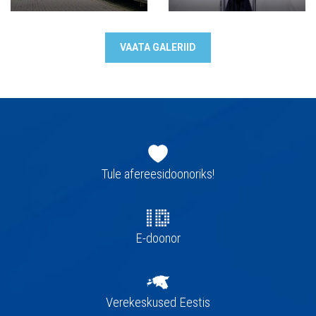
VAATA GALERIID
Jaluse
navigatsioon
Tule afereesidoonoriks!
E-doonor
Verekeskused Eestis