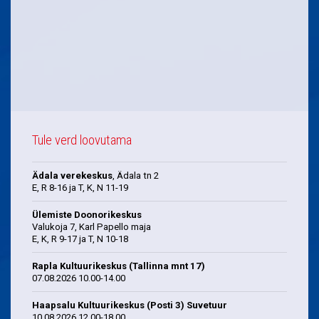
Tule verd loovutama
Ädala verekeskus
, Ädala tn 2
E, R 8-16 ja T, K, N 11-19
Ülemiste Doonorikeskus
Valukoja 7, Karl Papello maja
E, K, R 9-17 ja T, N 10-18
Rapla Kultuurikeskus (Tallinna mnt 17)
07.08.2026 10.00-14.00
Haapsalu Kultuurikeskus (Posti 3) Suvetuur
10.08.2026 12.00-18.00