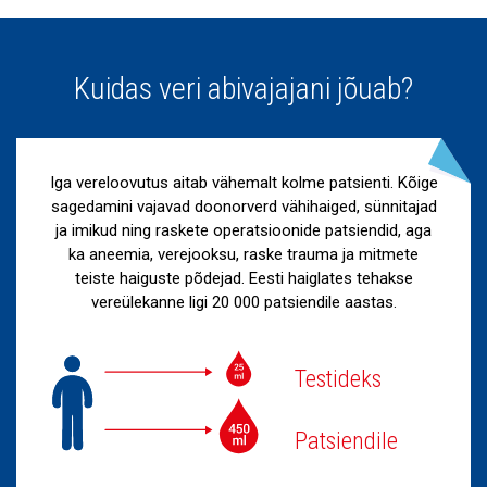
Kuidas veri abivajajani jõuab?
Iga vereloovutus aitab vähemalt kolme patsienti. Kõige
sagedamini vajavad doonorverd vähihaiged, sünnitajad
ja imikud ning raskete operatsioonide patsiendid, aga
ka aneemia, verejooksu, raske trauma ja mitmete
teiste haiguste põdejad. Eesti haiglates tehakse
vereülekanne ligi 20 000 patsiendile aastas.
Testideks
Patsiendile