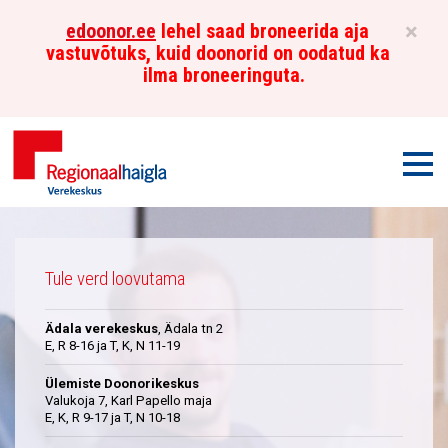
×
edoonor.ee
lehel saad broneerida aja
vastuvõtuks, kuid doonorid on oodatud ka
ilma broneeringuta.
Men
Põhja-
Üleskutse
Eesti
Tule verd loovutama
Regionaalhaigla
Ädala verekeskus
, Ädala tn 2
Verekeskus
E, R 8-16 ja T, K, N 11-19
Ülemiste Doonorikeskus
Valukoja 7, Karl Papello maja
E, K, R 9-17 ja T, N 10-18