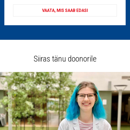
VAATA, MIS SAAB EDASI
Siiras tänu doonorile