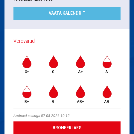
VAATA KALENDRIT
Verevarud
0+
0-
A+
A-
B+
B-
AB+
AB-
Andmed seisuga 07.08.2026 10:12
BRONEERI AEG