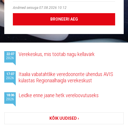
Andmed seisuga 07.08.2026 10:12
BRONEERI AEG
Viimased
Verekeskus, mis töötab nagu kellavärk
22.07
uudised
2026
Itaalia vabatahtlike veredoonorite ühendus AVIS
17.07
2026
külastas Regionaalhaigla verekeskust
Leidke enne jaane hetk vereloovutuseks
18.06
2026
KÕIK UUDISED ›