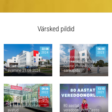
Värsked pildid
22.08
06.09
2024
2023
Regionaalhaigla
Verekeskuse Ädala 2
Ädala verekeskuse
hoone ehitustööde
avamine 21.08.2024
sarikapidu
09.06
13.10
2022
2021
Estonia pst 1 verekeskus
on nüüd doonoritele
80 aastat
avatud
veredoonorlust Eestis