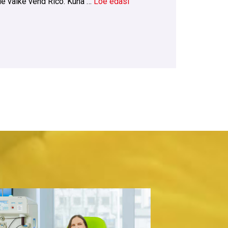
le väike vend Rico. Kuna …
Loe edasi