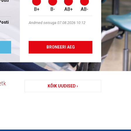
Posti
B+
B-
AB+
AB-
Posti
Andmed seisuga 07.08.2026 10:12
BRONEERI AEG
etk
KÕIK UUDISED ›