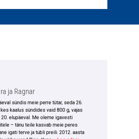
dra ja Ragnar
eval sündis meie perre tütar, seda 26.
 kes kaalus sündides vaid 800 g, vajas
 ja 20. elupäeval. Me oleme igavesti
itele – tänu teile kasvab meie peres
 igati terve ja tubli preili. 2012. aasta