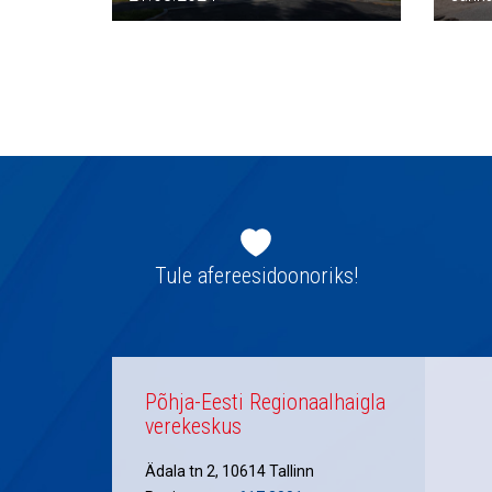
Jaluse
navigatsioon
Tule afereesidoonoriks!
Põhja-Eesti Regionaalhaigla
verekeskus
Ädala tn 2, 10614 Tallinn