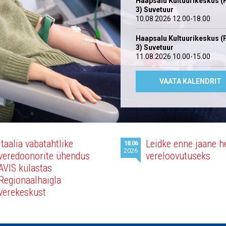
Haapsalu Kultuurikeskus (
3) Suvetuur
10.08.2026 12.00-18.00
Haapsalu Kultuurikeskus (
3) Suvetuur
11.08.2026 10.00-15.00
VAATA KALENDRIT
Itaalia vabatahtlike
Leidke enne jaane h
18.06
2026
veredoonorite ühendus
vereloovutuseks
AVIS külastas
Regionaalhaigla
verekeskust