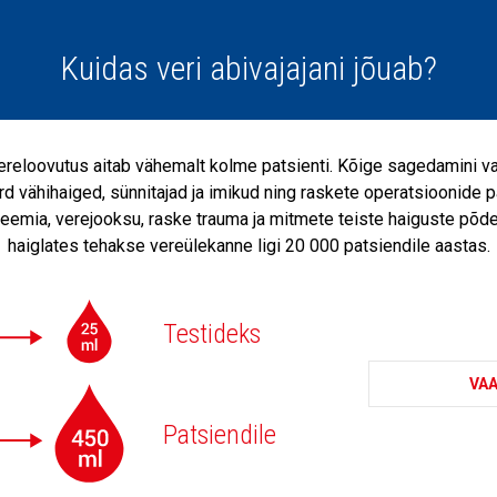
Kuidas veri abivajajani jõuab?
ereloovutus aitab vähemalt kolme patsienti. Kõige sagedamini v
d vähihaiged, sünnitajad ja imikud ning raskete operatsioonide p
eemia, verejooksu, raske trauma ja mitmete teiste haiguste põde
haiglates tehakse vereülekanne ligi 20 000 patsiendile aastas.
Testideks
VAA
Patsiendile