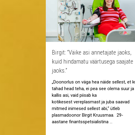
Birgit: “Väike asi annetajate jaoks,
kuid hindamatu väärtusega saajate
jaoks.”
„Doonorlus on väga hea näide sellest, et k
tahad head teha, ei pea see olema suur ja
kallis asi, vaid piisab ka
kotikesest vereplasmast ja juba saavad
mitmed inimesed sellest abi,“ ütleb
plasmadoonor Birgit Kruusmaa. 29-
aastane finantsspetsialistina …