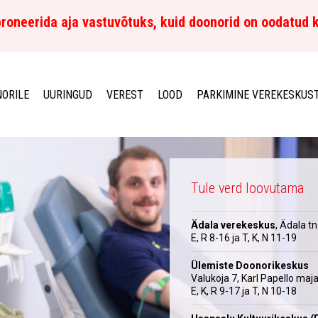
roneerida aja vastuvõtuks, kuid doonorid on oodatud 
ORILE
UURINGUD
VEREST
LOOD
PARKIMINE VEREKESKUS
Tule verd loovutama
Ädala verekeskus
, Ädala tn
E, R 8-16 ja T, K, N 11-19
Ülemiste Doonorikeskus
Valukoja 7, Karl Papello maj
E, K, R 9-17 ja T, N 10-18