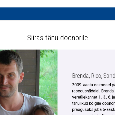
Siiras tänu doonorile
Brenda, Rico, San
2009. aasta esimesel pä
rasedusnädalal. Brenda,
vereülekannet 1., 3., 6.
tänulikud kõigile doonor
praeguseks juba 6-aastane