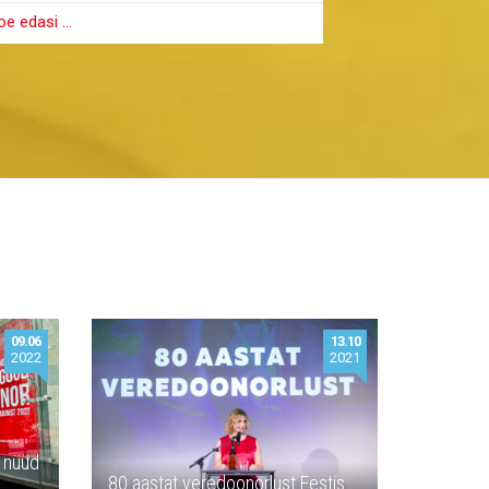
oe edasi …
Loe edasi …
09.06
13.10
2022
2021
n nüüd
80 aastat veredoonorlust Eestis