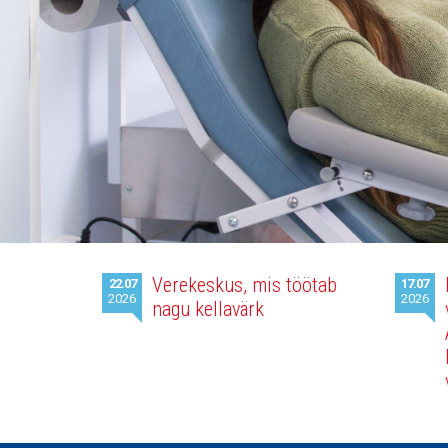
Viimased
Verekeskus, mis töötab
22.07
17.07
uudised
2026
2026
nagu kellavärk