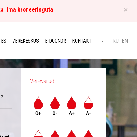
×
ka ilma broneeringuta.
ET
TES
VEREKESKUS
E-DOONOR
KONTAKT
RU
EN
Otsi
Verevarud
 2
0+
0-
A+
A-
a