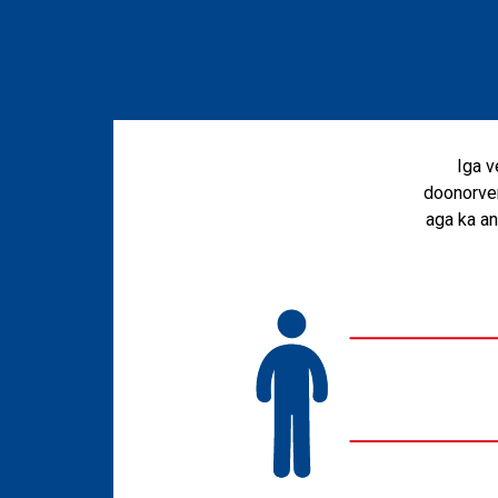
Iga v
doonorver
aga ka an