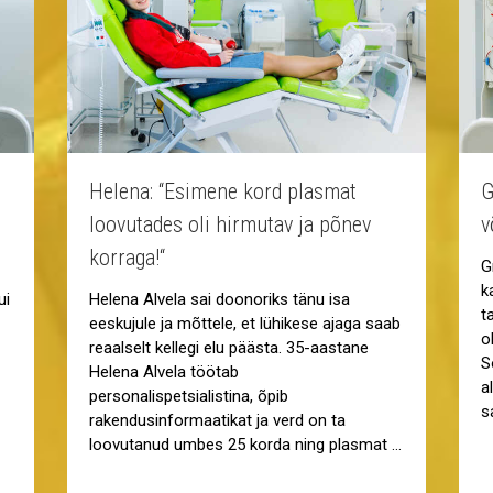
Helena: “Esimene kord plasmat
G
loovutades oli hirmutav ja põnev
v
korraga!“
G
k
ui
Helena Alvela sai doonoriks tänu isa
t
eeskujule ja mõttele, et lühikese ajaga saab
o
reaalselt kellegi elu päästa. 35-aastane
S
Helena Alvela töötab
a
personalispetsialistina, õpib
s
rakendusinformaatikat ja verd on ta
loovutanud umbes 25 korda ning plasmat …