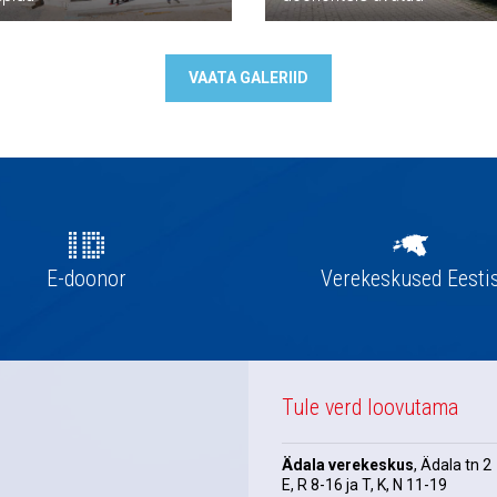
VAATA GALERIID
E-doonor
Verekeskused Eesti
Tule verd loovutama
Ädala verekeskus
, Ädala tn 2
E, R 8-16 ja T, K, N 11-19