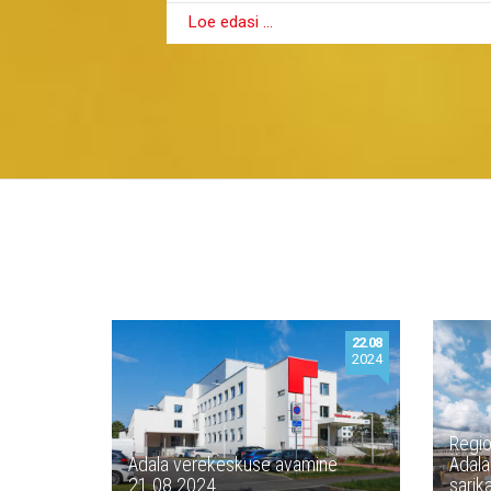
Loe edasi …
22.08
2024
Regio
Ädala verekeskuse avamine
Ädala
21.08.2024
sarik