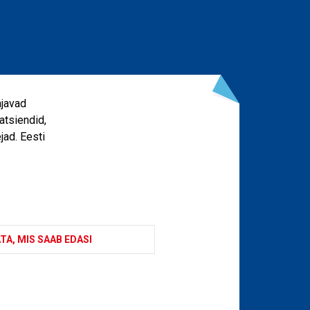
ajavad
atsiendid,
jad. Eesti
TA, MIS SAAB EDASI