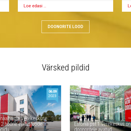
L
Loe edasi …
DOONORITE LOOD
Värsked pildid
06.09
2023
naalhaigla Verekeskuse
 2 hoone ehitustööde
Estonia pst 1 verekeskus o
apidu
doonoritele avatud