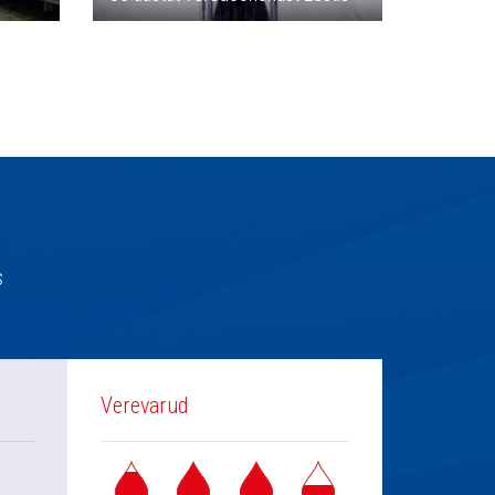
s
Verevarud