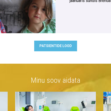
jaanuaris sündis Brenda
PATSIENTIDE LOOD
Minu soov aidata