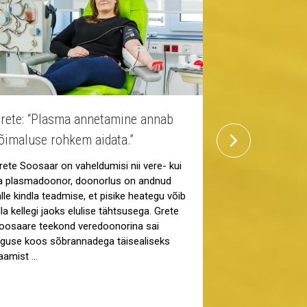
rete: “Plasma annetamine annab
Suur ekraan
next
õimaluse rohkem aidata.”
kino toetab 
rete Soosaar on vaheldumisi nii vere- kui
Veredoonorlus 
a plasmadoonor, doonorlus on andnud
vajab pidevat tä
alle kindla teadmise, et pisike heategu võib
CINAMON T1 kin
lla kellegi jaoks elulise tähtsusega. Grete
tõestanud kui v
oosaare teekond veredoonorina sai
koostööpartner,
lguse koos sõbrannadega täisealiseks
levitamisel jõu
aamist …
„Veredoonorlus
noorest peale. 