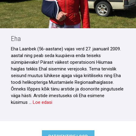
Eha
Eha Laanbek (56-aastane) vajas verd 27. jaanuaril 2009.
aastal ning peab seda kuupäeva enda teiseks
sünnipäevaks! Pärast väikest operatsiooni Hiiumaa
haiglas tekkis Ehal sisemine verejooks. Tema tervislik
seisund muutus lühikese ajaga väga kriitiliseks ning Eha
toodi helikopteriga Mustamäele Regionaalhaiglasse.
Õnneks lõppes kõik tänu arstide ja doonorite pingutusele
väga hästi. Arstide imestuseks oli Eha esimene
küsimus …
Loe edasi