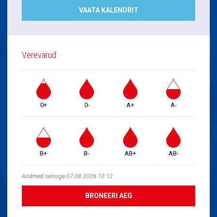
VAATA KALENDRIT
Verevarud
0+
0-
A+
A-
B+
B-
AB+
AB-
Andmed seisuga 07.08.2026 10:12
BRONEERI AEG