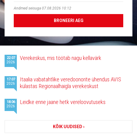
Andmed seisuga 07.08.2026 10:12
BRONEERI AEG
Viimased
Verekeskus, mis töötab nagu kellavärk
22.07
uudised
2026
Itaalia vabatahtlike veredoonorite ühendus AVIS
17.07
2026
külastas Regionaalhaigla verekeskust
Leidke enne jaane hetk vereloovutuseks
18.06
2026
KÕIK UUDISED ›