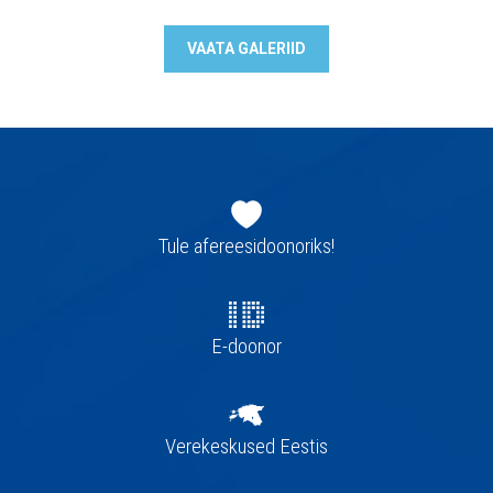
VAATA GALERIID
Jaluse
navigatsioon
Tule afereesidoonoriks!
E-doonor
Verekeskused Eestis