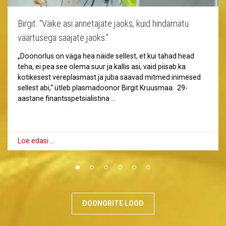
Birgit: “Väike asi annetajate jaoks, kuid hindamatu
väärtusega saajate jaoks.”
„Doonorlus on väga hea näide sellest, et kui tahad head
teha, ei pea see olema suur ja kallis asi, vaid piisab ka
kotikesest vereplasmast ja juba saavad mitmed inimesed
sellest abi,“ ütleb plasmadoonor Birgit Kruusmaa. 29-
aastane finantsspetsialistina …
Loe edasi …
DOONORITE LOOD