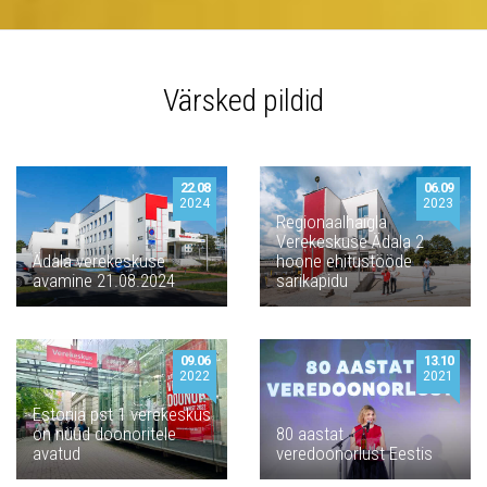
Värsked pildid
22.08
06.09
2024
2023
Regionaalhaigla
Verekeskuse Ädala 2
Ädala verekeskuse
hoone ehitustööde
avamine 21.08.2024
sarikapidu
09.06
13.10
2022
2021
Estonia pst 1 verekeskus
on nüüd doonoritele
80 aastat
avatud
veredoonorlust Eestis