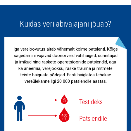
Kuidas veri abivajajani jõuab?
Iga vereloovutus aitab vähemalt kolme patsienti. Kõige
sagedamini vajavad doonorverd vähihaiged, sünnitajad
ja imikud ning raskete operatsioonide patsiendid, aga
ka aneemia, verejooksu, raske trauma ja mitmete
teiste haiguste põdejad. Eesti haiglates tehakse
vereülekanne ligi 20 000 patsiendile aastas.
Testideks
Patsiendile