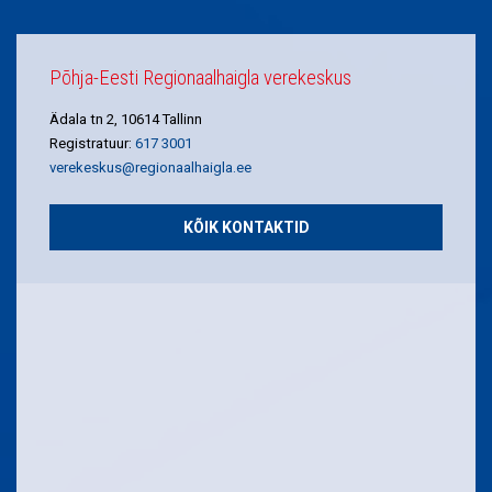
Põhja-Eesti Regionaalhaigla verekeskus
Ädala tn 2, 10614 Tallinn
Registratuur:
617 3001
verekeskus@regionaalhaigla.ee
KÕIK KONTAKTID