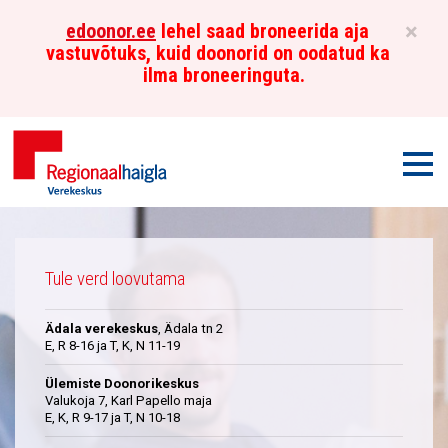
×
edoonor.ee
lehel saad broneerida aja
vastuvõtuks, kuid doonorid on oodatud ka
ilma broneeringuta.
Men
Põhja-
Üleskutse
Eesti
Tule verd loovutama
Regionaalhaigla
Ädala verekeskus
, Ädala tn 2
Verekeskus
E, R 8-16 ja T, K, N 11-19
Ülemiste Doonorikeskus
Valukoja 7, Karl Papello maja
E, K, R 9-17 ja T, N 10-18