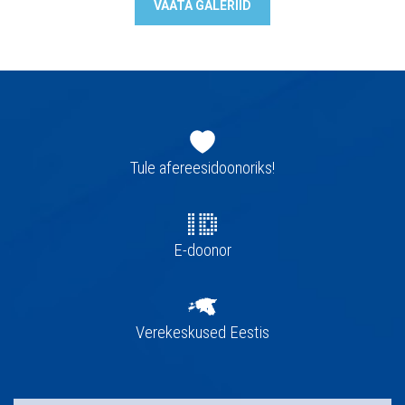
VAATA GALERIID
Jaluse
navigatsioon
Tule afereesidoonoriks!
E-doonor
Verekeskused Eestis