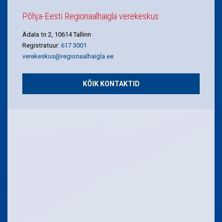
Põhja-Eesti Regionaalhaigla verekeskus
Ädala tn 2, 10614 Tallinn
Registratuur:
617 3001
verekeskus@regionaalhaigla.ee
KÕIK KONTAKTID