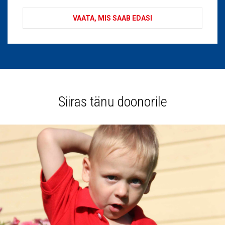
VAATA, MIS SAAB EDASI
Siiras tänu doonorile