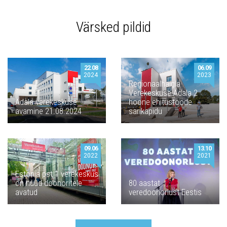
Värsked pildid
22.08
06.09
2024
2023
Regionaalhaigla
Verekeskuse Ädala 2
Ädala verekeskuse
hoone ehitustööde
avamine 21.08.2024
sarikapidu
09.06
13.10
2022
2021
Estonia pst 1 verekeskus
on nüüd doonoritele
80 aastat
avatud
veredoonorlust Eestis