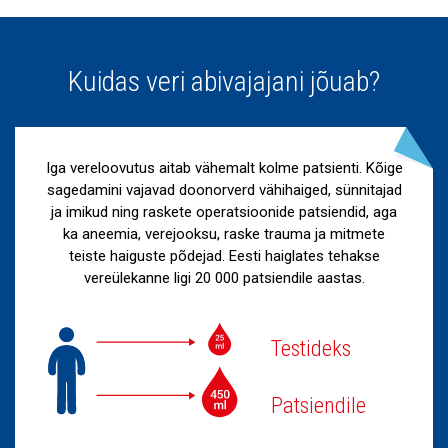
Kuidas veri abivajajani jõuab?
Iga vereloovutus aitab vähemalt kolme patsienti. Kõige
sagedamini vajavad doonorverd vähihaiged, sünnitajad
ja imikud ning raskete operatsioonide patsiendid, aga
ka aneemia, verejooksu, raske trauma ja mitmete
teiste haiguste põdejad. Eesti haiglates tehakse
vereülekanne ligi 20 000 patsiendile aastas.
Testideks
Patsiendile