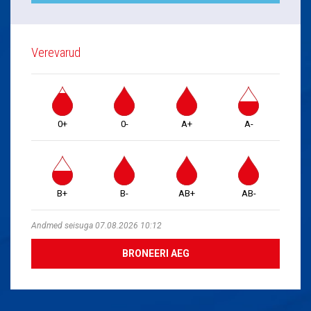
Verevarud
0+
0-
A+
A-
B+
B-
AB+
AB-
Andmed seisuga 07.08.2026 10:12
BRONEERI AEG