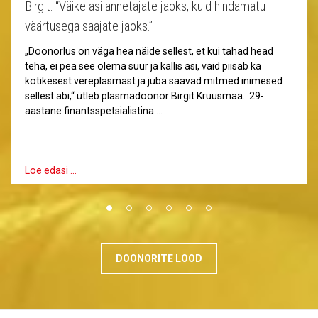
Birgit: “Väike asi annetajate jaoks, kuid hindamatu
väärtusega saajate jaoks.”
„Doonorlus on väga hea näide sellest, et kui tahad head
teha, ei pea see olema suur ja kallis asi, vaid piisab ka
kotikesest vereplasmast ja juba saavad mitmed inimesed
sellest abi,“ ütleb plasmadoonor Birgit Kruusmaa. 29-
aastane finantsspetsialistina …
Loe edasi …
DOONORITE LOOD