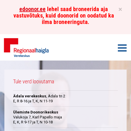
×
edoonor.ee
lehel saad broneerida aja
vastuvõtuks, kuid doonorid on oodatud ka
ilma broneeringuta.
Men
Põhja-
Üleskutse
Eesti
Tule verd loovutama
Regionaalhaigla
Ädala verekeskus
, Ädala tn 2
Verekeskus
E, R 8-16 ja T, K, N 11-19
Ülemiste Doonorikeskus
Valukoja 7, Karl Papello maja
E, K, R 9-17 ja T, N 10-18