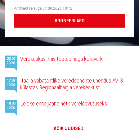
Andmed seisuga 07.08.2026 10:12
BRONEERI AEG
Viimased
Verekeskus, mis töötab nagu kellavärk
22.07
uudised
2026
Itaalia vabatahtlike veredoonorite ühendus AVIS
17.07
2026
külastas Regionaalhaigla verekeskust
Leidke enne jaane hetk vereloovutuseks
18.06
2026
KÕIK UUDISED ›