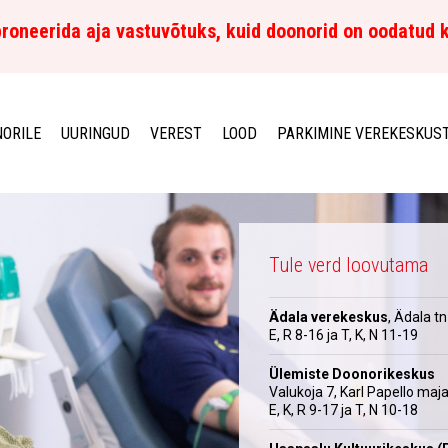
roneerida aja vastuvõtuks, kuid doonorid on oodatud 
ORILE
UURINGUD
VEREST
LOOD
PARKIMINE VEREKESKUS
Tule verd loovutama
Ädala verekeskus
, Ädala tn
E, R 8-16 ja T, K, N 11-19
Ülemiste Doonorikeskus
Valukoja 7, Karl Papello maj
E, K, R 9-17 ja T, N 10-18