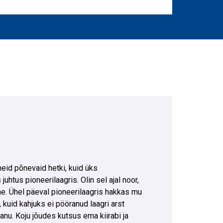
eid põnevaid hetki, kuid üks
htus pioneerilaagris. Olin sel ajal noor,
e. Ühel päeval pioneerilaagris hakkas mu
 kuid kahjuks ei pööranud laagri arst
panu. Koju jõudes kutsus ema kiirabi ja