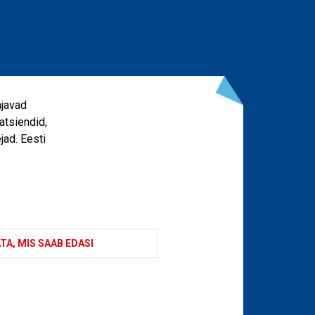
ajavad
atsiendid,
jad. Eesti
TA, MIS SAAB EDASI