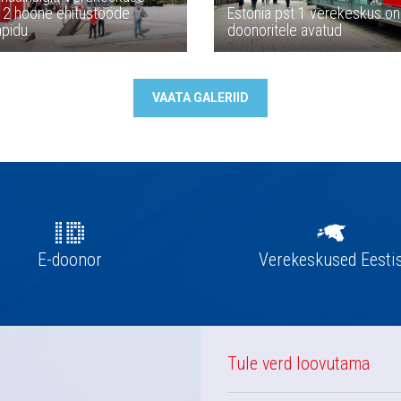
 2 hoone ehitustööde
Estonia pst 1 verekeskus o
apidu
doonoritele avatud
VAATA GALERIID
E-doonor
Verekeskused Eesti
Tule verd loovutama