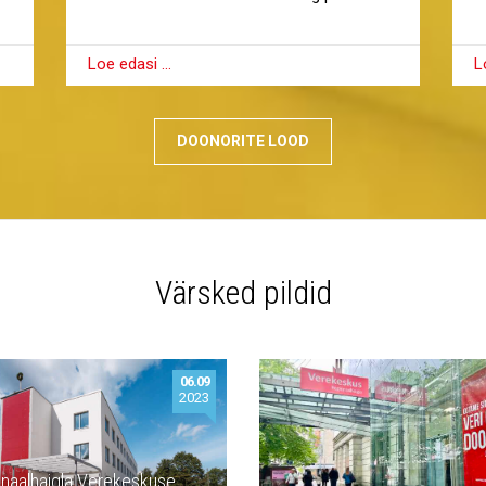
L
Loe edasi …
DOONORITE LOOD
Värsked pildid
06.09
2023
naalhaigla Verekeskuse