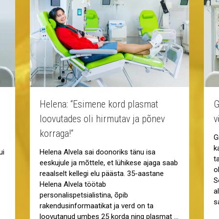
Helena: “Esimene kord plasmat
G
loovutades oli hirmutav ja põnev
v
korraga!“
G
k
ui
Helena Alvela sai doonoriks tänu isa
t
eeskujule ja mõttele, et lühikese ajaga saab
o
reaalselt kellegi elu päästa. 35-aastane
S
Helena Alvela töötab
a
personalispetsialistina, õpib
s
rakendusinformaatikat ja verd on ta
loovutanud umbes 25 korda ning plasmat …