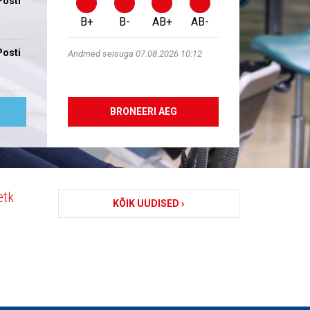
Posti
B+
B-
AB+
AB-
Posti
Andmed seisuga 07.08.2026 10:12
BRONEERI AEG
etk
KÕIK UUDISED ›