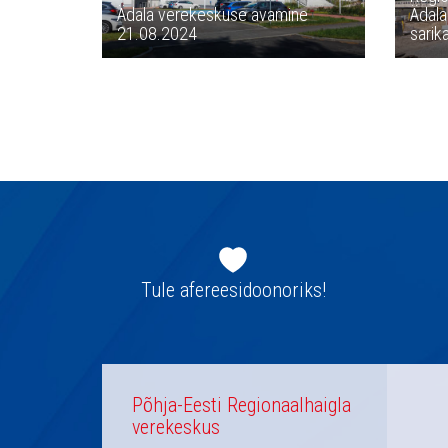
Ädala verekeskuse avamine
Ädala
21.08.2024
sarik
Jaluse
navigatsioon
Tule afereesidoonoriks!
Põhja-Eesti Regionaalhaigla
verekeskus