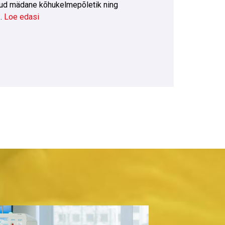
inud mädane kõhukelmepõletik ning
 …
Loe edasi