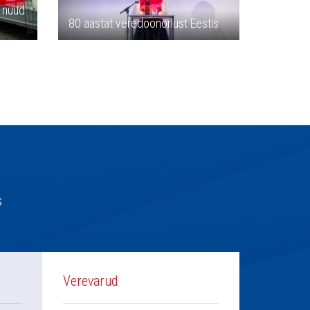
n nüüd
80 aastat veredoonorlust Eestis
s
Verevarud