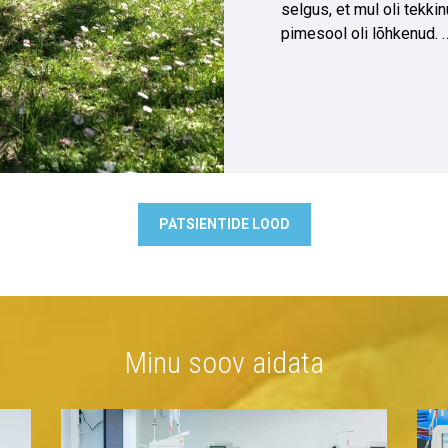
selgus, et mul oli tekk
pimesool oli lõhkenud.
PATSIENTIDE LOOD
Minu soov aidata