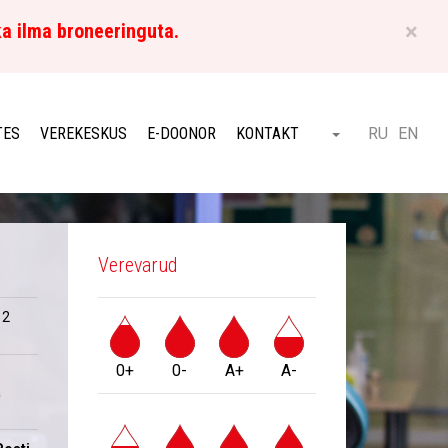
×
ka ilma broneeringuta.
ET
TES
VEREKESKUS
E-DOONOR
KONTAKT
RU
EN
Otsi
Verevarud
 2
0+
0-
A+
A-
a