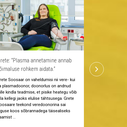
rete: “Plasma annetamine annab
Suur ekraan
next
õimaluse rohkem aidata.”
kino toetab 
rete Soosaar on vaheldumisi nii vere- kui
Veredoonorlus 
a plasmadoonor, doonorlus on andnud
vajab pidevat tä
alle kindla teadmise, et pisike heategu võib
CINAMON T1 kin
lla kellegi jaoks elulise tähtsusega. Grete
tõestanud kui v
oosaare teekond veredoonorina sai
koostööpartner,
lguse koos sõbrannadega täisealiseks
levitamisel jõu
aamist …
„Veredoonorlus
noorest peale. 