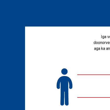
Iga v
doonorver
aga ka an