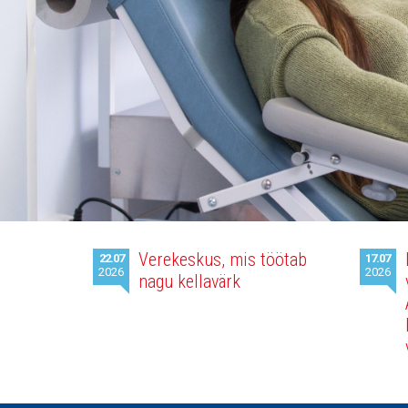
Viimased
Verekeskus, mis töötab
22.07
17.07
uudised
2026
2026
nagu kellavärk