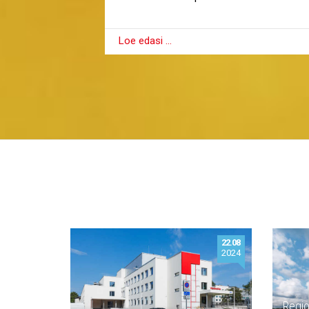
Loe edasi …
22.08
2024
Regio