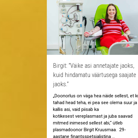
Birgit: “Väike asi annetajate jaoks,
kuid hindamatu väärtusega saajate
jaoks.”
„Doonorlus on väga hea näide sellest, et k
tahad head teha, ei pea see olema suur ja
kallis asi, vaid piisab ka
kotikesest vereplasmast ja juba saavad
mitmed inimesed sellest abi,“ ütleb
plasmadoonor Birgit Kruusmaa. 29-
aastane finantsspetsialistina …