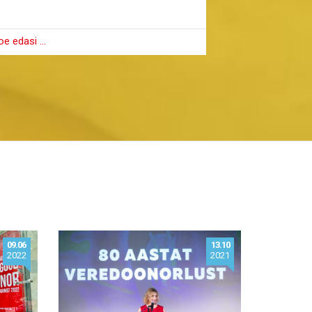
oe edasi …
Loe edasi …
09.06
13.10
2022
2021