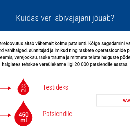
Kuidas veri abivajajani jõuab?
ereloovutus aitab vähemalt kolme patsienti. Kõige sagedamini v
d vähihaiged, sünnitajad ja imikud ning raskete operatsioonide p
eemia, verejooksu, raske trauma ja mitmete teiste haiguste põde
haiglates tehakse vereülekanne ligi 20 000 patsiendile aastas.
Testideks
VAA
Patsiendile