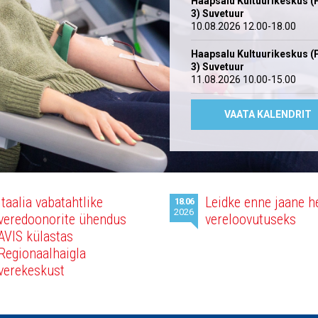
Haapsalu Kultuurikeskus (
3) Suvetuur
10.08.2026 12.00-18.00
Haapsalu Kultuurikeskus (
3) Suvetuur
11.08.2026 10.00-15.00
VAATA KALENDRIT
Itaalia vabatahtlike
Leidke enne jaane h
18.06
2026
veredoonorite ühendus
vereloovutuseks
AVIS külastas
Regionaalhaigla
verekeskust