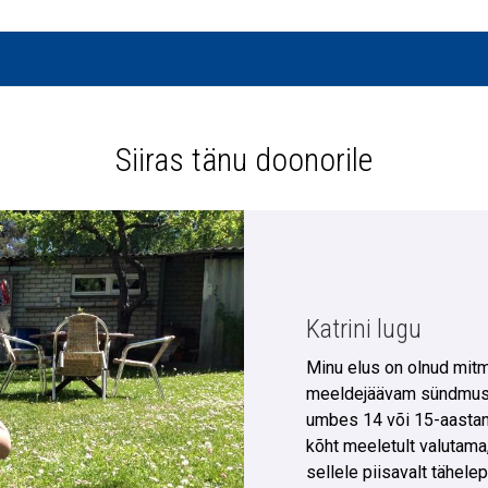
Siiras tänu doonorile
Katrini lugu
Minu elus on olnud mitm
meeldejäävam sündmus ju
umbes 14 või 15-aastan
kõht meeletult valutama,
sellele piisavalt tähele