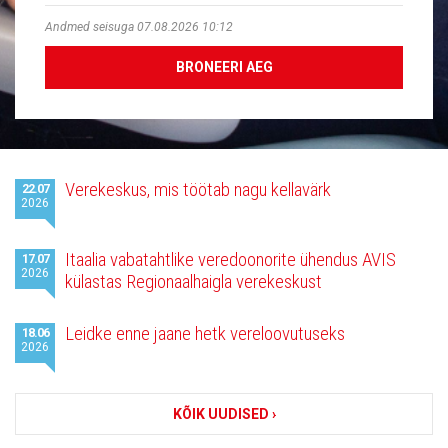
Andmed seisuga 07.08.2026 10:12
BRONEERI AEG
Viimased
Verekeskus, mis töötab nagu kellavärk
22.07
uudised
2026
Itaalia vabatahtlike veredoonorite ühendus AVIS
17.07
2026
külastas Regionaalhaigla verekeskust
Leidke enne jaane hetk vereloovutuseks
18.06
2026
KÕIK UUDISED ›