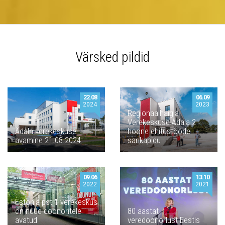
Värsked pildid
22.08
06.09
2024
2023
Regionaalhaigla
Verekeskuse Ädala 2
Ädala verekeskuse
hoone ehitustööde
avamine 21.08.2024
sarikapidu
09.06
13.10
2022
2021
Estonia pst 1 verekeskus
on nüüd doonoritele
80 aastat
avatud
veredoonorlust Eestis