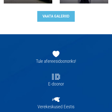
VAATA GALERIID
Jaluse
navigatsioon
Tule afereesidoonoriks!
E-doonor
Verekeskused Eestis