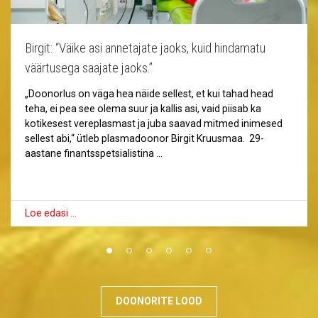
Birgit: “Väike asi annetajate jaoks, kuid hindamatu
väärtusega saajate jaoks.”
„Doonorlus on väga hea näide sellest, et kui tahad head
teha, ei pea see olema suur ja kallis asi, vaid piisab ka
kotikesest vereplasmast ja juba saavad mitmed inimesed
sellest abi,“ ütleb plasmadoonor Birgit Kruusmaa. 29-
aastane finantsspetsialistina …
Loe edasi …
DOONORITE LOOD