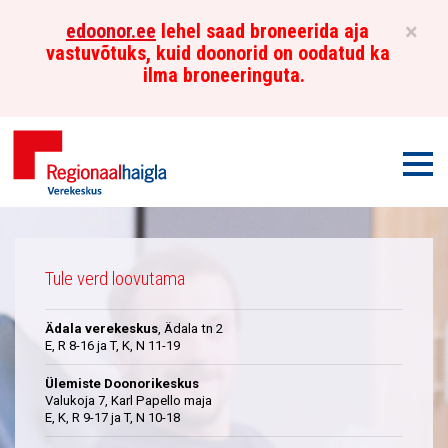
×
edoonor.ee
lehel saad broneerida aja
vastuvõtuks, kuid doonorid on oodatud ka
ilma broneeringuta.
Men
Põhja-
Üleskutse
Eesti
Tule verd loovutama
Regionaalhaigla
Ädala verekeskus
, Ädala tn 2
Verekeskus
E, R 8-16 ja T, K, N 11-19
Ülemiste Doonorikeskus
Valukoja 7, Karl Papello maja
E, K, R 9-17 ja T, N 10-18