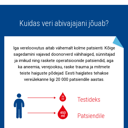
Kuidas veri abivajajani jõuab?
Iga vereloovutus aitab vähemalt kolme patsienti. Kõige
sagedamini vajavad doonorverd vähihaiged, sünnitajad
ja imikud ning raskete operatsioonide patsiendid, aga
ka aneemia, verejooksu, raske trauma ja mitmete
teiste haiguste põdejad. Eesti haiglates tehakse
vereülekanne ligi 20 000 patsiendile aastas.
Testideks
Patsiendile