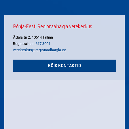
Põhja-Eesti Regionaalhaigla verekeskus
Ädala tn 2, 10614 Tallinn
Registratuur:
617 3001
verekeskus@regionaalhaigla.ee
KÕIK KONTAKTID