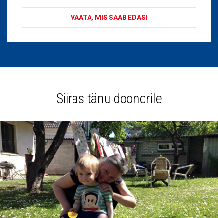
VAATA, MIS SAAB EDASI
Siiras tänu doonorile