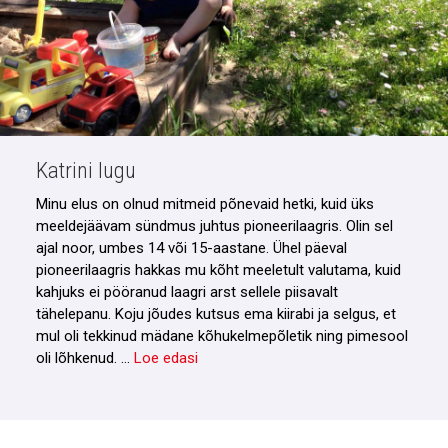
Katrini lugu
Minu elus on olnud mitmeid põnevaid hetki, kuid üks
meeldejäävam sündmus juhtus pioneerilaagris. Olin sel
ajal noor, umbes 14 või 15-aastane. Ühel päeval
pioneerilaagris hakkas mu kõht meeletult valutama, kuid
kahjuks ei pööranud laagri arst sellele piisavalt
tähelepanu. Koju jõudes kutsus ema kiirabi ja selgus, et
mul oli tekkinud mädane kõhukelmepõletik ning pimesool
oli lõhkenud. …
Loe edasi