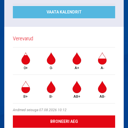
VAATA KALENDRIT
Verevarud
0+
0-
A+
A-
B+
B-
AB+
AB-
Andmed seisuga 07.08.2026 10:12
BRONEERI AEG