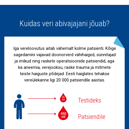
Kuidas veri abivajajani jõuab?
Iga vereloovutus aitab vähemalt kolme patsienti. Kõige
sagedamini vajavad doonorverd vähihaiged, sünnitajad
ja imikud ning raskete operatsioonide patsiendid, aga
ka aneemia, verejooksu, raske trauma ja mitmete
teiste haiguste põdejad. Eesti haiglates tehakse
vereülekanne ligi 20 000 patsiendile aastas.
Testideks
Patsiendile