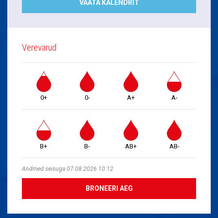
VAATA KALENDRIT
Verevarud
0+
0-
A+
A-
B+
B-
AB+
AB-
Andmed seisuga 07.08.2026 10:12
BRONEERI AEG