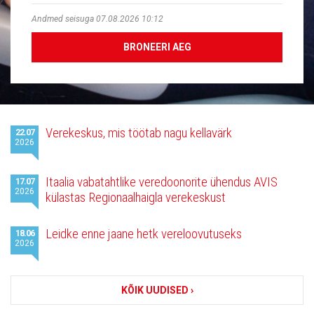
Andmed seisuga 07.08.2026 10:12
BRONEERI AEG
Viimased
Verekeskus, mis töötab nagu kellavärk
22.07
uudised
2026
Itaalia vabatahtlike veredoonorite ühendus AVIS
17.07
2026
külastas Regionaalhaigla verekeskust
Leidke enne jaane hetk vereloovutuseks
18.06
2026
KÕIK UUDISED ›