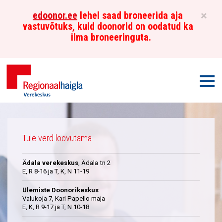
×
edoonor.ee
lehel saad broneerida aja
vastuvõtuks, kuid doonorid on oodatud ka
ilma broneeringuta.
Men
Põhja-
Üleskutse
Eesti
Tule verd loovutama
Regionaalhaigla
Ädala verekeskus
, Ädala tn 2
Verekeskus
E, R 8-16 ja T, K, N 11-19
Ülemiste Doonorikeskus
Valukoja 7, Karl Papello maja
E, K, R 9-17 ja T, N 10-18