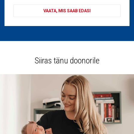
VAATA, MIS SAAB EDASI
Siiras tänu doonorile