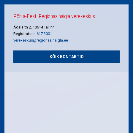
Põhja-Eesti Regionaalhaigla verekeskus
Ädala tn 2, 10614 Tallinn
Registratuur:
617 3001
verekeskus@regionaalhaigla.ee
KÕIK KONTAKTID