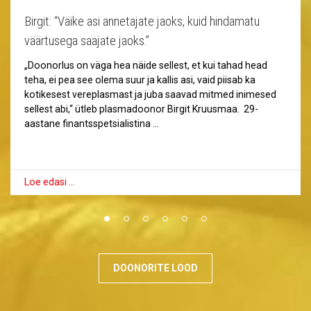
Birgit: “Väike asi annetajate jaoks, kuid hindamatu
väärtusega saajate jaoks.”
„Doonorlus on väga hea näide sellest, et kui tahad head
teha, ei pea see olema suur ja kallis asi, vaid piisab ka
kotikesest vereplasmast ja juba saavad mitmed inimesed
sellest abi,“ ütleb plasmadoonor Birgit Kruusmaa. 29-
aastane finantsspetsialistina …
Loe edasi …
DOONORITE LOOD