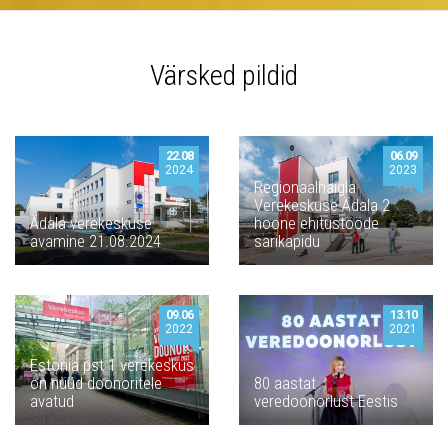
Värsked pildid
22.08
06.09
2024
2023
Regionaalhaigla
Verekeskuse Ädala 2
Ädala verekeskuse
hoone ehitustööde
avamine 21.08.2024
sarikapidu
09.06
13.10
2022
2021
Estonia pst 1 verekeskus
on nüüd doonoritele
80 aastat
avatud
veredoonorlust Eestis