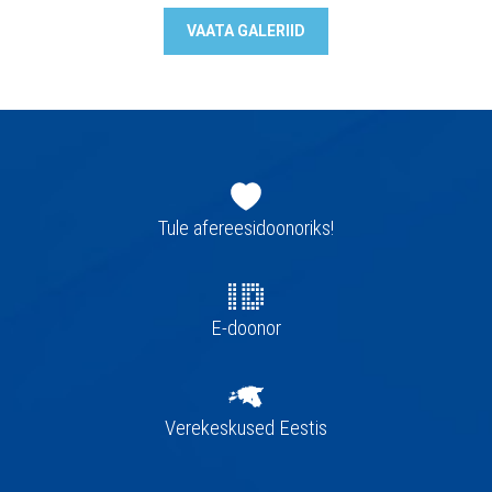
VAATA GALERIID
Jaluse
navigatsioon
Tule afereesidoonoriks!
E-doonor
Verekeskused Eestis