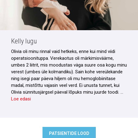
Kelly lugu
Olivia oli minu rinnal vaid hetkeks, enne kui mind viidi
operatsioonituppa. Verekaotus oli märkimisväärne,
umbes 2 liitrit, mis moodustas väga suure osa kogu minu
verest (umbes üle kolmandiku). Sain kohe vereülekande
ning isegi paar päeva hiljem oli mu hemoglobiinitase
madal, mistõttu vajasin veel verd. Ei unusta tunnet, kui
Olivia sünnitusjärgsel päeval lõpuks minu juurde toodi. …
Loe edasi
PATSIENTIDE LOOD