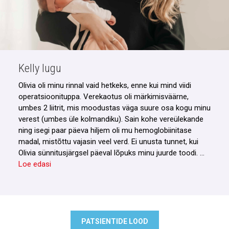
Kelly lugu
Olivia oli minu rinnal vaid hetkeks, enne kui mind viidi
operatsioonituppa. Verekaotus oli märkimisväärne,
umbes 2 liitrit, mis moodustas väga suure osa kogu minu
verest (umbes üle kolmandiku). Sain kohe vereülekande
ning isegi paar päeva hiljem oli mu hemoglobiinitase
madal, mistõttu vajasin veel verd. Ei unusta tunnet, kui
Olivia sünnitusjärgsel päeval lõpuks minu juurde toodi. …
Loe edasi
PATSIENTIDE LOOD