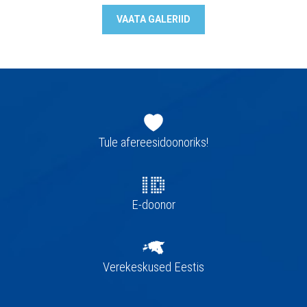
VAATA GALERIID
Jaluse
navigatsioon
Tule afereesidoonoriks!
E-doonor
Verekeskused Eestis