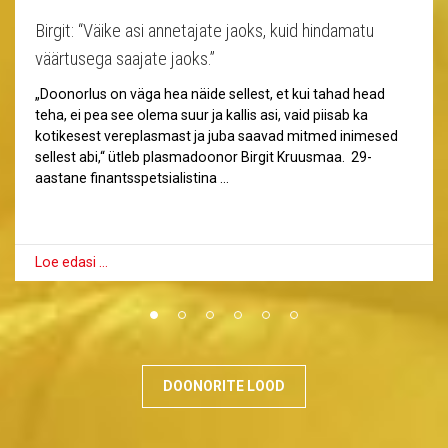
Birgit: “Väike asi annetajate jaoks, kuid hindamatu
väärtusega saajate jaoks.”
„Doonorlus on väga hea näide sellest, et kui tahad head
teha, ei pea see olema suur ja kallis asi, vaid piisab ka
kotikesest vereplasmast ja juba saavad mitmed inimesed
sellest abi,“ ütleb plasmadoonor Birgit Kruusmaa. 29-
aastane finantsspetsialistina …
Loe edasi …
DOONORITE LOOD