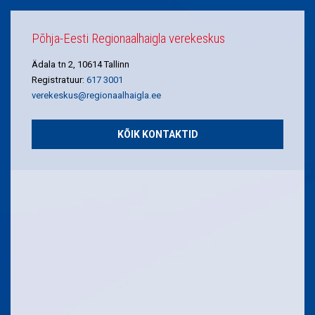
Põhja-Eesti Regionaalhaigla verekeskus
Ädala tn 2, 10614 Tallinn
Registratuur:
617 3001
verekeskus@regionaalhaigla.ee
KÕIK KONTAKTID