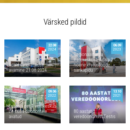
Värsked pildid
22.08
06.09
2024
2023
Regionaalhaigla
Verekeskuse Ädala 2
Ädala verekeskuse
hoone ehitustööde
avamine 21.08.2024
sarikapidu
09.06
13.10
2022
2021
Estonia pst 1 verekeskus
on nüüd doonoritele
80 aastat
avatud
veredoonorlust Eestis