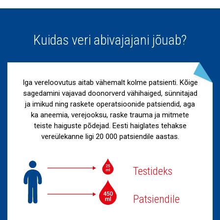
Kuidas veri abivajajani jõuab?
Iga vereloovutus aitab vähemalt kolme patsienti. Kõige
sagedamini vajavad doonorverd vähihaiged, sünnitajad
ja imikud ning raskete operatsioonide patsiendid, aga
ka aneemia, verejooksu, raske trauma ja mitmete
teiste haiguste põdejad. Eesti haiglates tehakse
vereülekanne ligi 20 000 patsiendile aastas.
Testideks
Patsiendile