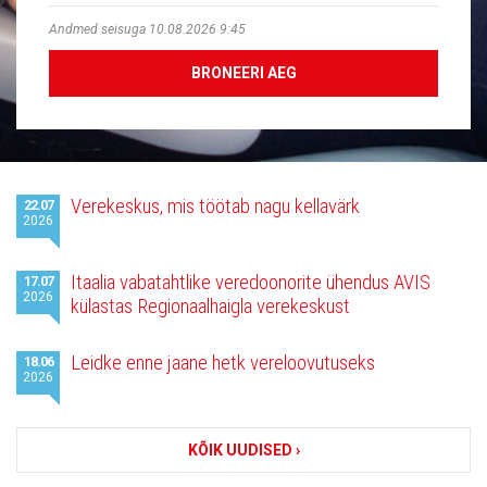
Andmed seisuga 10.08.2026 9:45
BRONEERI AEG
Viimased
Verekeskus, mis töötab nagu kellavärk
22.07
uudised
2026
Itaalia vabatahtlike veredoonorite ühendus AVIS
17.07
2026
külastas Regionaalhaigla verekeskust
Leidke enne jaane hetk vereloovutuseks
18.06
2026
KÕIK UUDISED ›