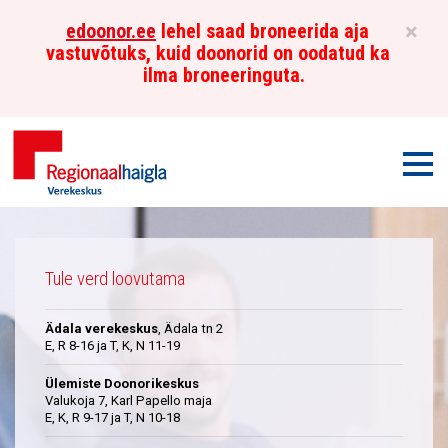
×
edoonor.ee
lehel saad broneerida aja
vastuvõtuks, kuid doonorid on oodatud ka
ilma broneeringuta.
Men
Põhja-
Üleskutse
Eesti
Tule verd loovutama
Regionaalhaigla
Ädala verekeskus
, Ädala tn 2
Verekeskus
E, R 8-16 ja T, K, N 11-19
Ülemiste Doonorikeskus
Valukoja 7, Karl Papello maja
E, K, R 9-17 ja T, N 10-18