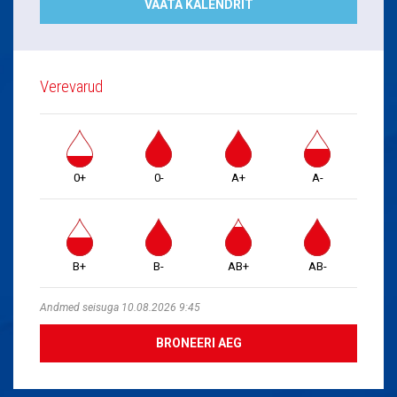
VAATA KALENDRIT
Verevarud
0+
0-
A+
A-
B+
B-
AB+
AB-
Andmed seisuga 10.08.2026 9:45
BRONEERI AEG