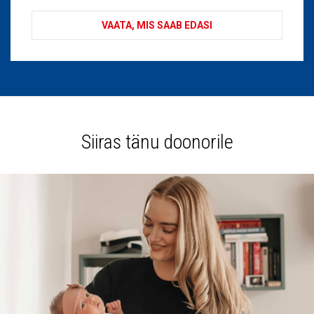
VAATA, MIS SAAB EDASI
Siiras tänu doonorile