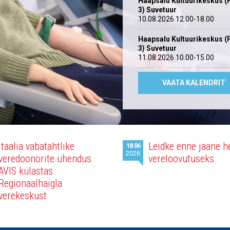
Haapsalu Kultuurikeskus (
3) Suvetuur
10.08.2026 12.00-18.00
Haapsalu Kultuurikeskus (
3) Suvetuur
11.08.2026 10.00-15.00
VAATA KALENDRIT
Itaalia vabatahtlike
Leidke enne jaane h
18.06
2026
veredoonorite ühendus
vereloovutuseks
AVIS külastas
Regionaalhaigla
verekeskust