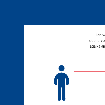
Iga v
doonorver
aga ka an