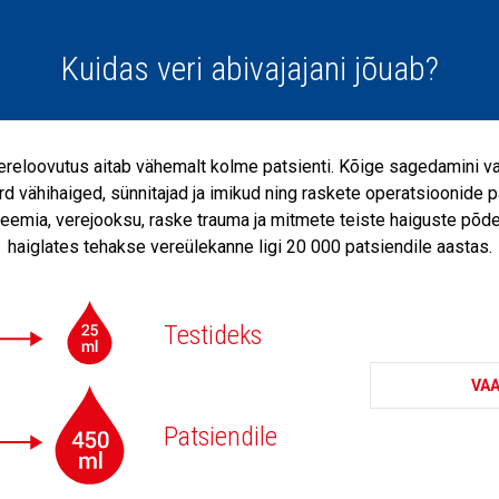
Kuidas veri abivajajani jõuab?
ereloovutus aitab vähemalt kolme patsienti. Kõige sagedamini v
d vähihaiged, sünnitajad ja imikud ning raskete operatsioonide p
eemia, verejooksu, raske trauma ja mitmete teiste haiguste põde
haiglates tehakse vereülekanne ligi 20 000 patsiendile aastas.
Testideks
VAA
Patsiendile