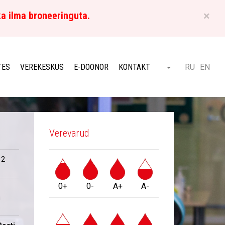
×
ka ilma broneeringuta.
ET
TES
VEREKESKUS
E-DOONOR
KONTAKT
RU
EN
Otsi
Verevarud
 2
0+
0-
A+
A-
a