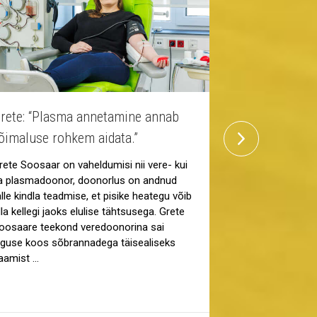
rete: “Plasma annetamine annab
Suur ekraan
next
õimaluse rohkem aidata.”
kino toetab 
rete Soosaar on vaheldumisi nii vere- kui
Veredoonorlus 
a plasmadoonor, doonorlus on andnud
vajab pidevat tä
alle kindla teadmise, et pisike heategu võib
CINAMON T1 kin
lla kellegi jaoks elulise tähtsusega. Grete
tõestanud kui v
oosaare teekond veredoonorina sai
koostööpartner,
lguse koos sõbrannadega täisealiseks
levitamisel jõu
aamist …
„Veredoonorlus
noorest peale. 