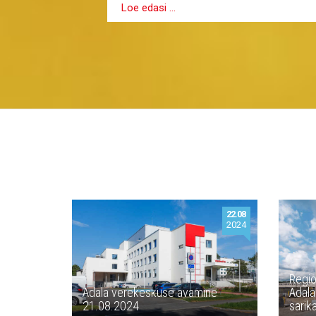
Loe edasi …
22.08
2024
Regio
Ädala verekeskuse avamine
Ädala
21.08.2024
sarik