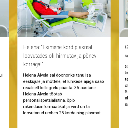
Helena: “Esimene kord plasmat
G
loovutades oli hirmutav ja põnev
v
korraga!“
G
k
ui
Helena Alvela sai doonoriks tänu isa
t
eeskujule ja mõttele, et lühikese ajaga saab
o
reaalselt kellegi elu päästa. 35-aastane
S
Helena Alvela töötab
a
personalispetsialistina, õpib
s
rakendusinformaatikat ja verd on ta
loovutanud umbes 25 korda ning plasmat …