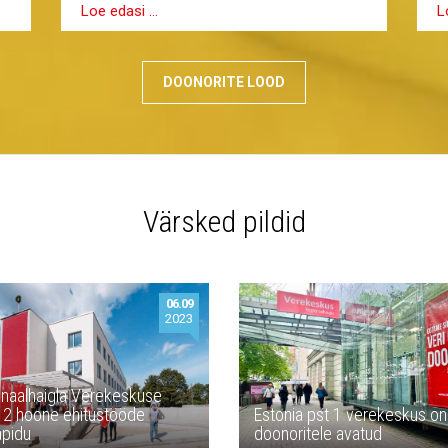
L
Loe edasi …
DOONORITE LOOD
Värsked pildid
06.09
2023
naalhaigla Verekeskuse
 2 hoone ehitustööde
Estonia pst 1 verekeskus o
apidu
doonoritele avatud