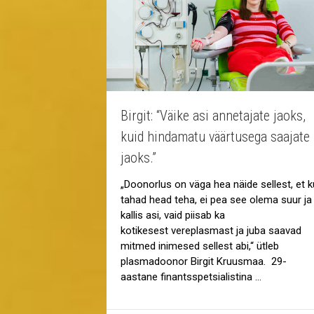
Birgit: “Väike asi annetajate jaoks,
kuid hindamatu väärtusega saajate
jaoks.”
„Doonorlus on väga hea näide sellest, et k
tahad head teha, ei pea see olema suur ja
kallis asi, vaid piisab ka
kotikesest vereplasmast ja juba saavad
mitmed inimesed sellest abi,“ ütleb
plasmadoonor Birgit Kruusmaa. 29-
aastane finantsspetsialistina …