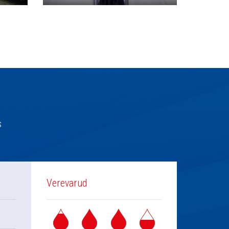
s
Verevarud