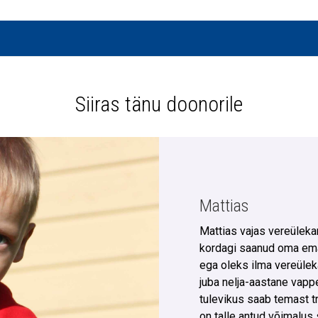
Siiras tänu doonorile
Mattias
Mattias vajas vereüleka
kordagi saanud oma ema
ega oleks ilma vereülek
juba nelja-aastane vappe
tulevikus saab temast tr
on talle antud võimalus