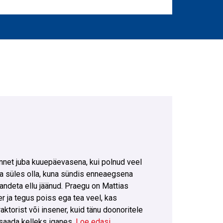
nnet juba kuuepäevasena, kui polnud veel
 süles olla, kuna sündis enneaegsena
andeta ellu jäänud. Praegu on Mattias
r ja tegus poiss ega tea veel, kas
aktorist või insener, kuid tänu doonoritele
 saada kelleks iganes.
Loe edasi