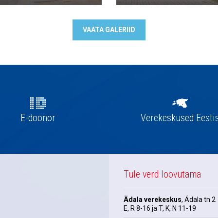
VAATA GALERIID
E-doonor
Verekeskused Eesti
Tule verd loovutama
Ädala verekeskus
, Ädala tn 2
E, R 8-16 ja T, K, N 11-19