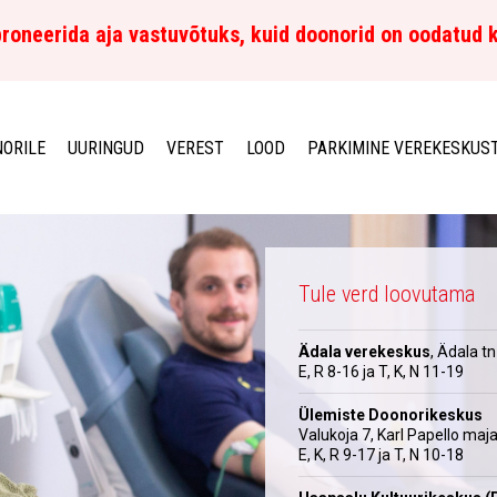
roneerida aja vastuvõtuks, kuid doonorid on oodatud 
ORILE
UURINGUD
VEREST
LOOD
PARKIMINE VEREKESKUS
Tule verd loovutama
Ädala verekeskus
, Ädala tn
E, R 8-16 ja T, K, N 11-19
Ülemiste Doonorikeskus
Valukoja 7, Karl Papello maj
E, K, R 9-17 ja T, N 10-18