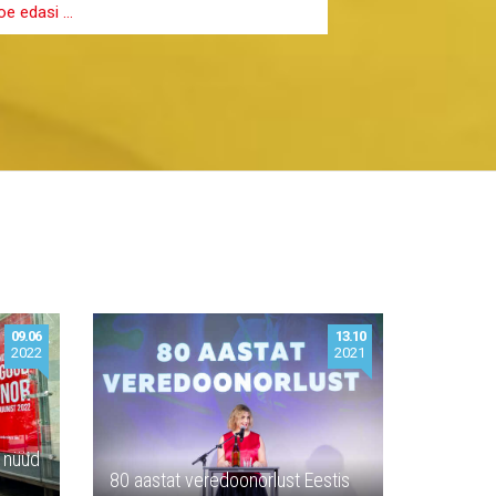
oe edasi …
Loe edasi …
09.06
13.10
2022
2021
n nüüd
80 aastat veredoonorlust Eestis