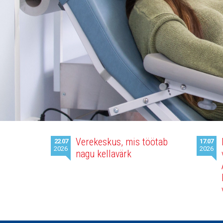
Viimased
Verekeskus, mis töötab
22.07
17.07
uudised
2026
2026
nagu kellavärk