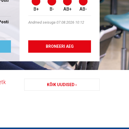
Posti
B+
B-
AB+
AB-
Posti
Andmed seisuga 07.08.2026 10:12
BRONEERI AEG
etk
KÕIK UUDISED ›