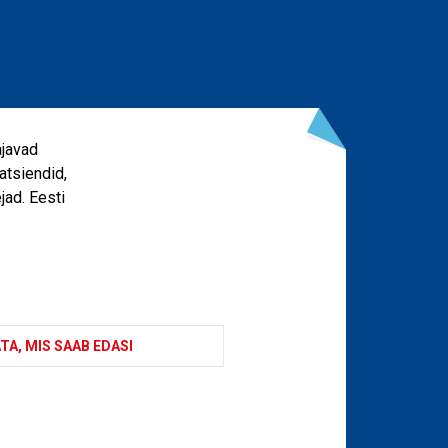
ajavad
atsiendid,
jad. Eesti
TA, MIS SAAB EDASI