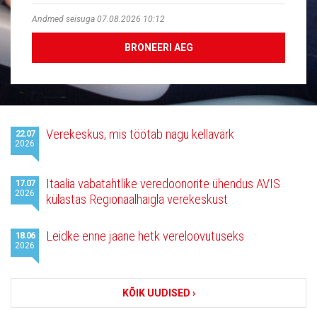
Andmed seisuga 07.08.2026 10:12
BRONEERI AEG
Viimased
Verekeskus, mis töötab nagu kellavärk
22.07
uudised
2026
Itaalia vabatahtlike veredoonorite ühendus AVIS
17.07
2026
külastas Regionaalhaigla verekeskust
Leidke enne jaane hetk vereloovutuseks
18.06
2026
KÕIK UUDISED ›