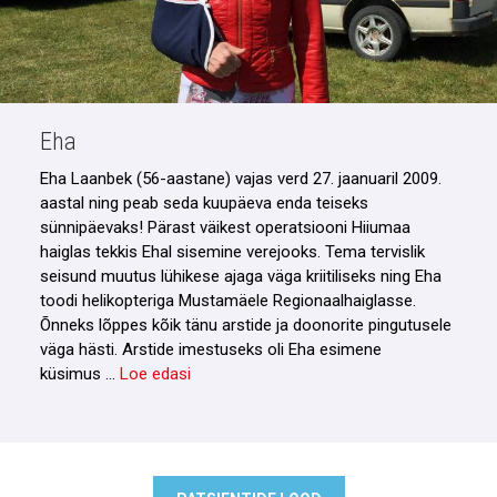
Eha
Eha Laanbek (56-aastane) vajas verd 27. jaanuaril 2009.
aastal ning peab seda kuupäeva enda teiseks
sünnipäevaks! Pärast väikest operatsiooni Hiiumaa
haiglas tekkis Ehal sisemine verejooks. Tema tervislik
seisund muutus lühikese ajaga väga kriitiliseks ning Eha
toodi helikopteriga Mustamäele Regionaalhaiglasse.
Õnneks lõppes kõik tänu arstide ja doonorite pingutusele
väga hästi. Arstide imestuseks oli Eha esimene
küsimus …
Loe edasi