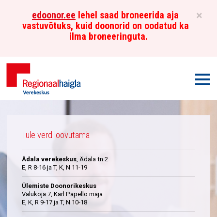
×
edoonor.ee
lehel saad broneerida aja
vastuvõtuks, kuid doonorid on oodatud ka
ilma broneeringuta.
Men
Põhja-
Üleskutse
Eesti
Tule verd loovutama
Regionaalhaigla
Ädala verekeskus
, Ädala tn 2
Verekeskus
E, R 8-16 ja T, K, N 11-19
Ülemiste Doonorikeskus
Valukoja 7, Karl Papello maja
E, K, R 9-17 ja T, N 10-18