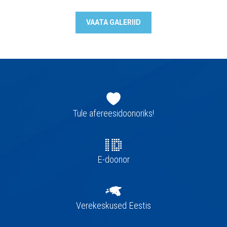
VAATA GALERIID
Jaluse
navigatsioon
Tule afereesidoonoriks!
E-doonor
Verekeskused Eestis