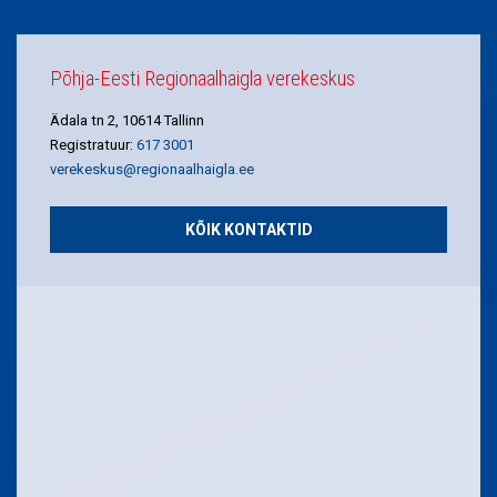
Põhja-Eesti Regionaalhaigla verekeskus
Ädala tn 2, 10614 Tallinn
Registratuur:
617 3001
verekeskus@regionaalhaigla.ee
KÕIK KONTAKTID