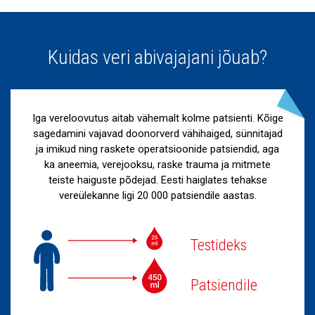
Kuidas veri abivajajani jõuab?
Iga vereloovutus aitab vähemalt kolme patsienti. Kõige
sagedamini vajavad doonorverd vähihaiged, sünnitajad
ja imikud ning raskete operatsioonide patsiendid, aga
ka aneemia, verejooksu, raske trauma ja mitmete
teiste haiguste põdejad. Eesti haiglates tehakse
vereülekanne ligi 20 000 patsiendile aastas.
Testideks
Patsiendile