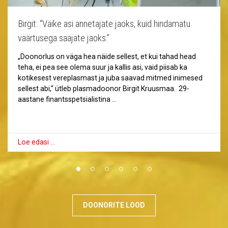
Birgit: “Väike asi annetajate jaoks, kuid hindamatu
väärtusega saajate jaoks.”
„Doonorlus on väga hea näide sellest, et kui tahad head
teha, ei pea see olema suur ja kallis asi, vaid piisab ka
kotikesest vereplasmast ja juba saavad mitmed inimesed
sellest abi,“ ütleb plasmadoonor Birgit Kruusmaa. 29-
aastane finantsspetsialistina …
Loe edasi …
DOONORITE LOOD