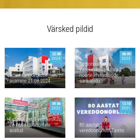
Värsked pildid
22.08
06.09
2024
2023
Regionaalhaigla
Verekeskuse Ädala 2
Ädala verekeskuse
hoone ehitustööde
avamine 21.08.2024
sarikapidu
09.06
13.10
2022
2021
Estonia pst 1 verekeskus
on nüüd doonoritele
80 aastat
avatud
veredoonorlust Eestis