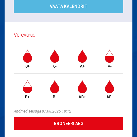
VAATA KALENDRIT
Verevarud
0+
0-
A+
A-
B+
B-
AB+
AB-
Andmed seisuga 07.08.2026 10:12
BRONEERI AEG