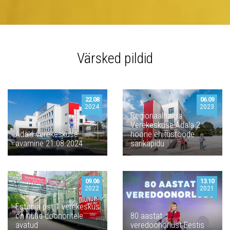
Värsked pildid
22.08
06.09
2024
2023
Regionaalhaigla
Verekeskuse Ädala 2
Ädala verekeskuse
hoone ehitustööde
avamine 21.08.2024
sarikapidu
09.06
13.10
2022
2021
Estonia pst 1 verekeskus
on nüüd doonoritele
80 aastat
avatud
veredoonorlust Eestis