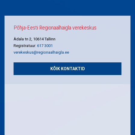
Põhja-Eesti Regionaalhaigla verekeskus
Ädala tn 2, 10614 Tallinn
Registratuur:
617 3001
verekeskus@regionaalhaigla.ee
KÕIK KONTAKTID