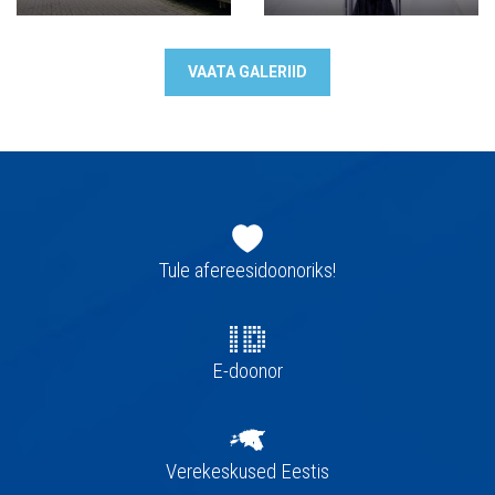
VAATA GALERIID
Jaluse
navigatsioon
Tule afereesidoonoriks!
E-doonor
Verekeskused Eestis