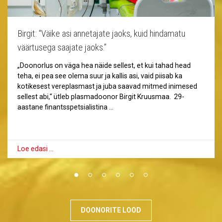
Birgit: “Väike asi annetajate jaoks, kuid hindamatu
väärtusega saajate jaoks.”
„Doonorlus on väga hea näide sellest, et kui tahad head
teha, ei pea see olema suur ja kallis asi, vaid piisab ka
kotikesest vereplasmast ja juba saavad mitmed inimesed
sellest abi,“ ütleb plasmadoonor Birgit Kruusmaa. 29-
aastane finantsspetsialistina …
Loe edasi …
DOONORITE LOOD