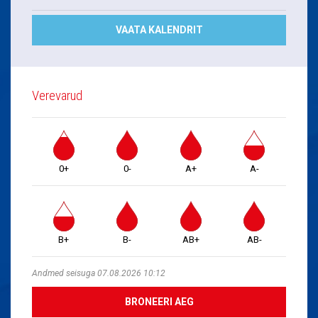
VAATA KALENDRIT
Verevarud
0+
0-
A+
A-
B+
B-
AB+
AB-
Andmed seisuga 07.08.2026 10:12
BRONEERI AEG