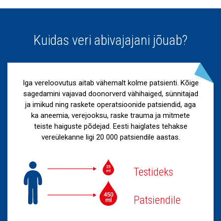
Kuidas veri abivajajani jõuab?
Iga vereloovutus aitab vähemalt kolme patsienti. Kõige
sagedamini vajavad doonorverd vähihaiged, sünnitajad
ja imikud ning raskete operatsioonide patsiendid, aga
ka aneemia, verejooksu, raske trauma ja mitmete
teiste haiguste põdejad. Eesti haiglates tehakse
vereülekanne ligi 20 000 patsiendile aastas.
Testideks
Patsiendile