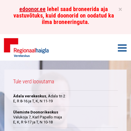
×
edoonor.ee
lehel saad broneerida aja
vastuvõtuks, kuid doonorid on oodatud ka
ilma broneeringuta.
Men
Põhja-
Üleskutse
Eesti
Tule verd loovutama
Regionaalhaigla
Ädala verekeskus
, Ädala tn 2
Verekeskus
E, R 8-16 ja T, K, N 11-19
Ülemiste Doonorikeskus
Valukoja 7, Karl Papello maja
E, K, R 9-17 ja T, N 10-18