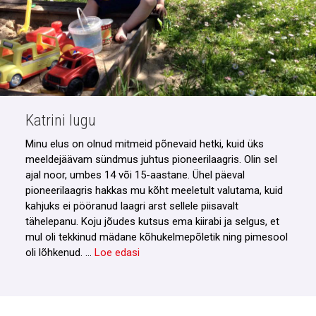
Katrini lugu
Minu elus on olnud mitmeid põnevaid hetki, kuid üks
meeldejäävam sündmus juhtus pioneerilaagris. Olin sel
ajal noor, umbes 14 või 15-aastane. Ühel päeval
pioneerilaagris hakkas mu kõht meeletult valutama, kuid
kahjuks ei pööranud laagri arst sellele piisavalt
tähelepanu. Koju jõudes kutsus ema kiirabi ja selgus, et
mul oli tekkinud mädane kõhukelmepõletik ning pimesool
oli lõhkenud. …
Loe edasi