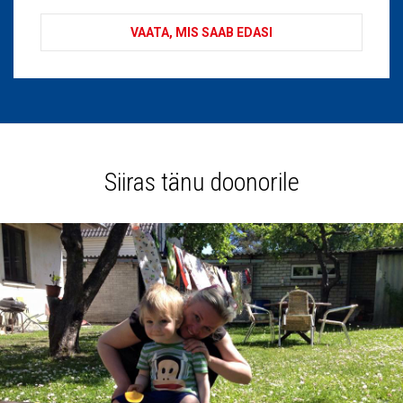
VAATA, MIS SAAB EDASI
Siiras tänu doonorile