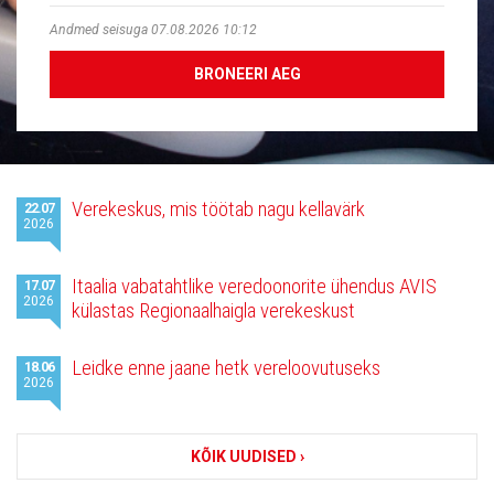
Andmed seisuga 07.08.2026 10:12
BRONEERI AEG
Viimased
Verekeskus, mis töötab nagu kellavärk
22.07
uudised
2026
Itaalia vabatahtlike veredoonorite ühendus AVIS
17.07
2026
külastas Regionaalhaigla verekeskust
Leidke enne jaane hetk vereloovutuseks
18.06
2026
KÕIK UUDISED ›