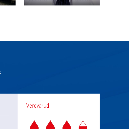
s
Verevarud