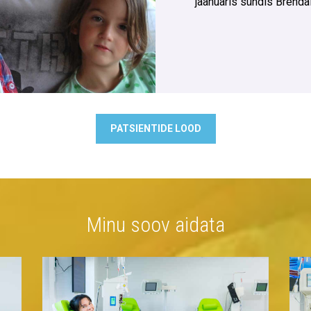
jaanuaris sündis Brenda
PATSIENTIDE LOOD
Minu soov aidata