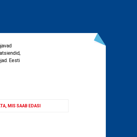
ajavad
atsiendid,
jad. Eesti
TA, MIS SAAB EDASI