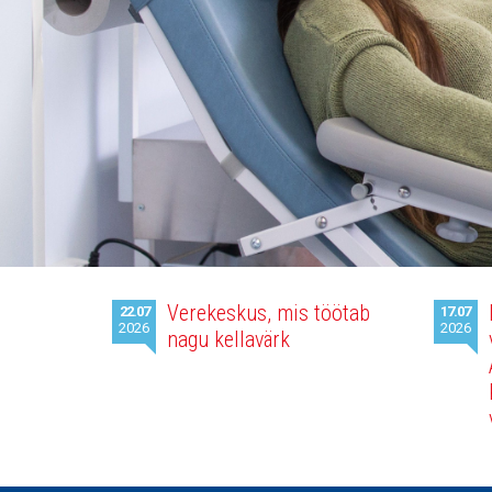
Viimased
Verekeskus, mis töötab
22.07
17.07
uudised
2026
2026
nagu kellavärk