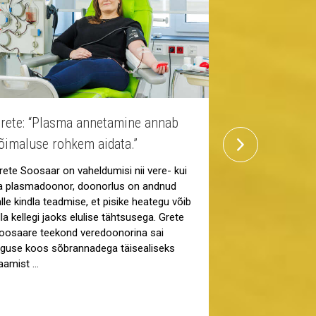
rete: “Plasma annetamine annab
Suur ekraan
next
õimaluse rohkem aidata.”
kino toetab 
rete Soosaar on vaheldumisi nii vere- kui
Veredoonorlus 
a plasmadoonor, doonorlus on andnud
vajab pidevat tä
alle kindla teadmise, et pisike heategu võib
CINAMON T1 kin
lla kellegi jaoks elulise tähtsusega. Grete
tõestanud kui v
oosaare teekond veredoonorina sai
koostööpartner,
lguse koos sõbrannadega täisealiseks
levitamisel jõu
aamist …
„Veredoonorlus
noorest peale. 