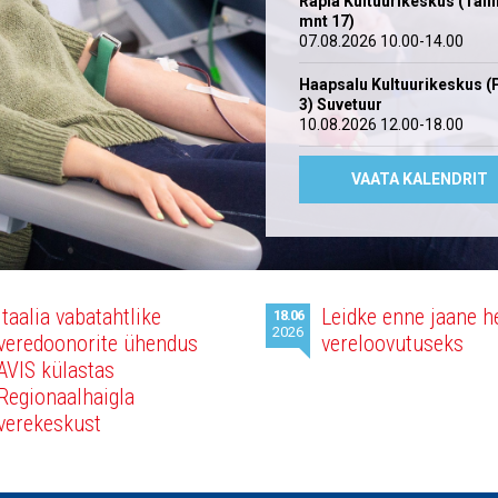
Rapla Kultuurikeskus (Tall
mnt 17)
07.08.2026 10.00-14.00
Haapsalu Kultuurikeskus (
3) Suvetuur
10.08.2026 12.00-18.00
VAATA KALENDRIT
Itaalia vabatahtlike
Leidke enne jaane h
18.06
2026
veredoonorite ühendus
vereloovutuseks
AVIS külastas
Regionaalhaigla
verekeskust