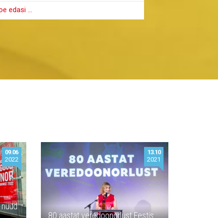
oe edasi …
Loe edasi …
09.06
13.10
2022
2021
n nüüd
80 aastat veredoonorlust Eestis