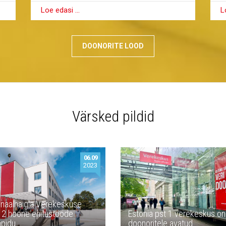
L
Loe edasi …
DOONORITE LOOD
Värsked pildid
06.09
2023
naalhaigla Verekeskuse
 2 hoone ehitustööde
Estonia pst 1 verekeskus o
apidu
doonoritele avatud