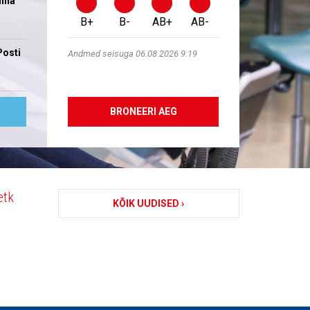
inna
B+
B-
AB+
AB-
Posti
Andmed seisuga 06.08.2026 9:19
BRONEERI AEG
etk
KÕIK UUDISED ›