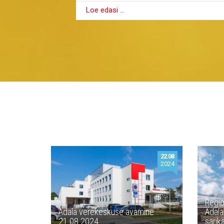
Loe edasi …
22.08
2024
Regio
Ädala verekeskuse avamine
Ädala
21.08.2024
sarik