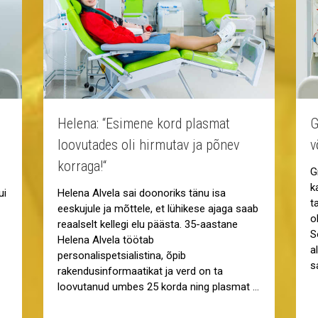
Helena: “Esimene kord plasmat
G
loovutades oli hirmutav ja põnev
v
korraga!“
G
k
ui
Helena Alvela sai doonoriks tänu isa
t
eeskujule ja mõttele, et lühikese ajaga saab
o
reaalselt kellegi elu päästa. 35-aastane
S
Helena Alvela töötab
a
personalispetsialistina, õpib
s
rakendusinformaatikat ja verd on ta
loovutanud umbes 25 korda ning plasmat …