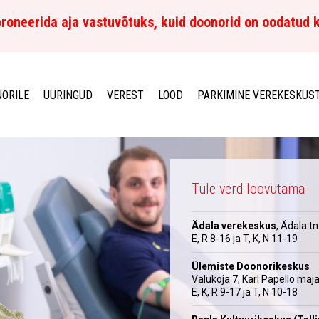
roneerida aja vastuvõtuks, kuid doonorid on oodatud 
ORILE
UURINGUD
VEREST
LOOD
PARKIMINE VEREKESKUS
Tule verd loovutama
Ädala verekeskus
, Ädala tn
E, R 8-16 ja T, K, N 11-19
Ülemiste Doonorikeskus
Valukoja 7, Karl Papello maj
E, K, R 9-17 ja T, N 10-18