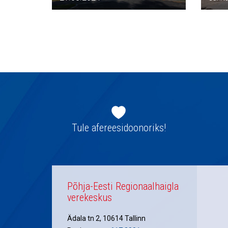
Jaluse
navigatsioon
Tule afereesidoonoriks!
Põhja-Eesti Regionaalhaigla
verekeskus
Ädala tn 2, 10614 Tallinn