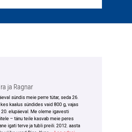
dra ja Ragnar
eval sündis meie perre tütar, seda 26.
 kes kaalus sündides vaid 800 g, vajas
 ja 20. elupäeval. Me oleme igavesti
itele – tänu teile kasvab meie peres
 igati terve ja tubli preili. 2012. aasta