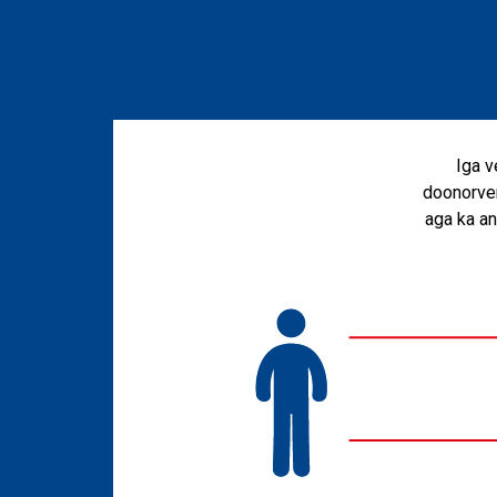
Iga v
doonorver
aga ka an