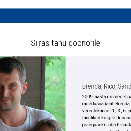
Siiras tänu doonorile
Brenda, Rico, San
2009. aasta esimesel pä
rasedusnädalal. Brenda,
vereülekannet 1., 3., 6.
tänulikud kõigile doonor
praeguseks juba 6-aastane