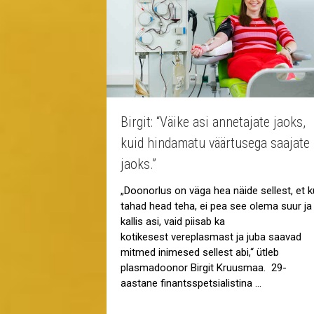
Birgit: “Väike asi annetajate jaoks,
kuid hindamatu väärtusega saajate
jaoks.”
„Doonorlus on väga hea näide sellest, et k
tahad head teha, ei pea see olema suur ja
kallis asi, vaid piisab ka
kotikesest vereplasmast ja juba saavad
mitmed inimesed sellest abi,“ ütleb
plasmadoonor Birgit Kruusmaa. 29-
aastane finantsspetsialistina …