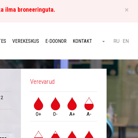
×
ka ilma broneeringuta.
ET
TES
VEREKESKUS
E-DOONOR
KONTAKT
RU
EN
Otsi
Verevarud
 2
0+
0-
A+
A-
a