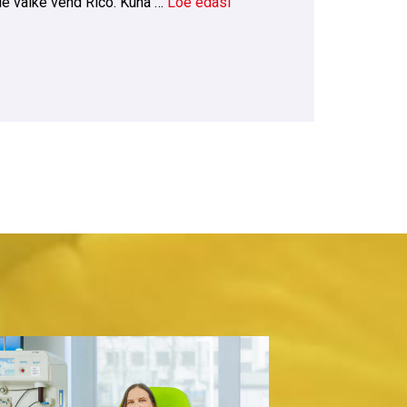
le väike vend Rico. Kuna …
Loe edasi