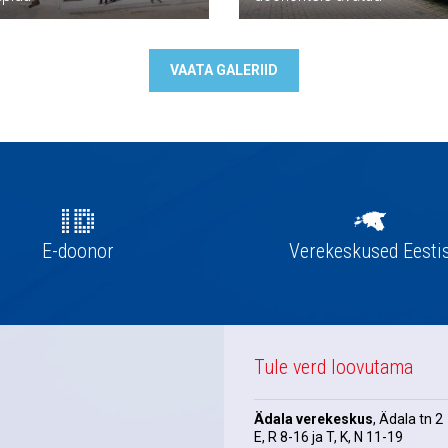
VAATA GALERIID
E-doonor
Verekeskused Eesti
Tule verd loovutama
Ädala verekeskus
, Ädala tn 2
E, R 8-16 ja T, K, N 11-19