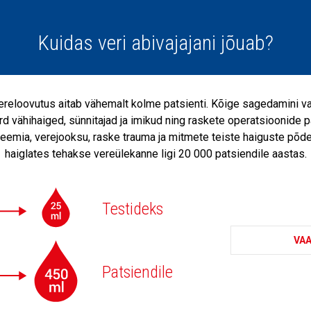
Kuidas veri abivajajani jõuab?
ereloovutus aitab vähemalt kolme patsienti. Kõige sagedamini v
d vähihaiged, sünnitajad ja imikud ning raskete operatsioonide p
eemia, verejooksu, raske trauma ja mitmete teiste haiguste põde
haiglates tehakse vereülekanne ligi 20 000 patsiendile aastas.
Testideks
VAA
Patsiendile